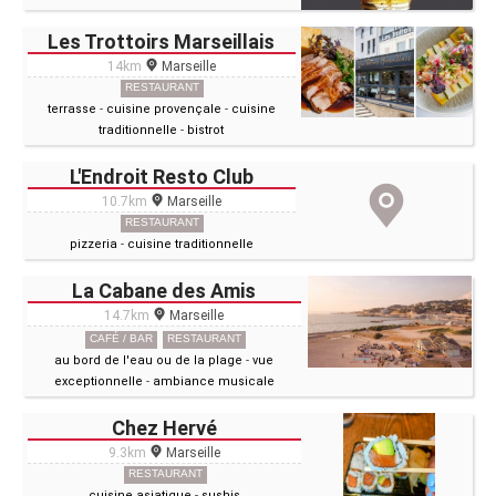
Les Trottoirs Marseillais
14km
Marseille
RESTAURANT
terrasse
-
cuisine provençale
-
cuisine
traditionnelle
-
bistrot
L'Endroit Resto Club
10.7km
Marseille
RESTAURANT
pizzeria
-
cuisine traditionnelle
La Cabane des Amis
14.7km
Marseille
CAFÉ / BAR
RESTAURANT
au bord de l'eau ou de la plage
-
vue
exceptionnelle
-
ambiance musicale
Chez Hervé
9.3km
Marseille
RESTAURANT
cuisine asiatique
-
sushis