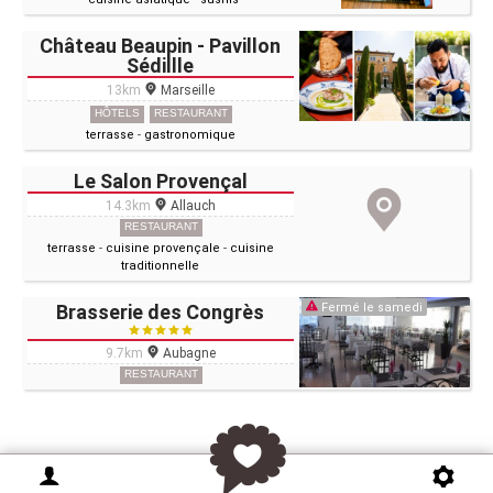
Château Beaupin - Pavillon
Sédillle
13km
Marseille
HÔTELS
RESTAURANT
terrasse
-
gastronomique
Le Salon Provençal
14.3km
Allauch
RESTAURANT
terrasse
-
cuisine provençale
-
cuisine
traditionnelle
Brasserie des Congrès
Fermé le samedi
9.7km
Aubagne
RESTAURANT