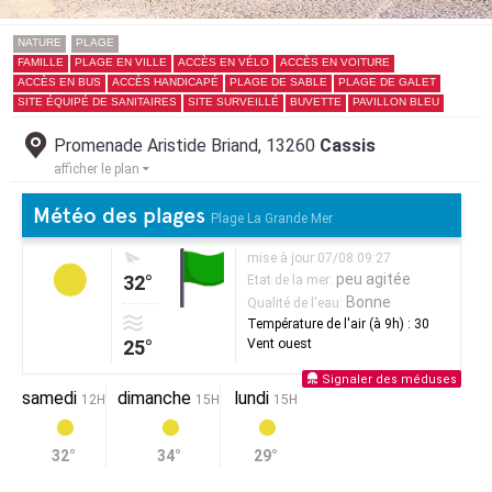
NATURE
PLAGE
FAMILLE
PLAGE EN VILLE
ACCÈS EN VÉLO
ACCÈS EN VOITURE
ACCÈS EN BUS
ACCÈS HANDICAPÉ
PLAGE DE SABLE
PLAGE DE GALET
SITE ÉQUIPÉ DE SANITAIRES
SITE SURVEILLÉ
BUVETTE
PAVILLON BLEU
Promenade Aristide Briand, 13260
Cassis
afficher le plan
Météo des plages
Plage La Grande Mer
mise à jour:07/08 09:27
peu agitée
32°
Etat de la mer:
Bonne
Qualité de l'eau:
Température de l'air (à 9h) : 30
25°
Vent ouest
Signaler des méduses
samedi
dimanche
lundi
12H
15H
15H
32°
34°
29°