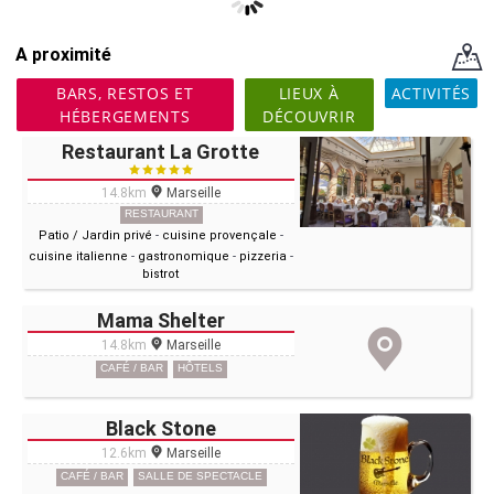
A proximité
BARS, RESTOS ET
LIEUX À
ACTIVITÉS
HÉBERGEMENTS
DÉCOUVRIR
Restaurant La Grotte
14.8km
Marseille
RESTAURANT
Patio / Jardin privé
-
cuisine provençale
-
cuisine italienne
-
gastronomique
-
pizzeria
-
bistrot
Mama Shelter
14.8km
Marseille
CAFÉ / BAR
HÔTELS
Black Stone
12.6km
Marseille
CAFÉ / BAR
SALLE DE SPECTACLE