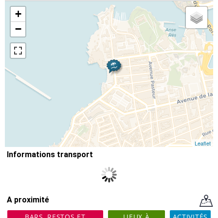
+
−
Leaflet
Informations transport
A proximité
BARS, RESTOS ET
LIEUX À
ACTIVITÉS