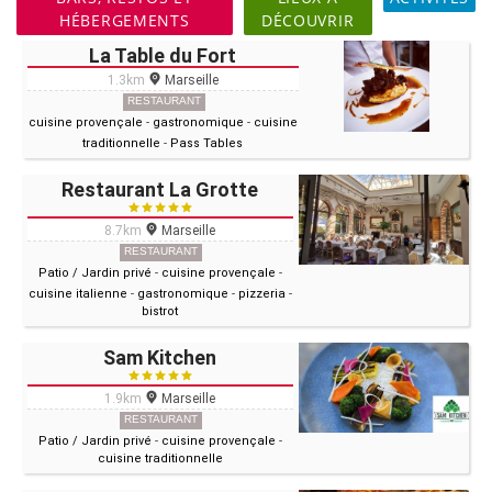
HÉBERGEMENTS
DÉCOUVRIR
La Table du Fort
1.3km
Marseille
RESTAURANT
cuisine provençale
-
gastronomique
-
cuisine
traditionnelle
-
Pass Tables
Restaurant La Grotte
8.7km
Marseille
RESTAURANT
Patio / Jardin privé
-
cuisine provençale
-
cuisine italienne
-
gastronomique
-
pizzeria
-
bistrot
Sam Kitchen
1.9km
Marseille
RESTAURANT
Patio / Jardin privé
-
cuisine provençale
-
cuisine traditionnelle