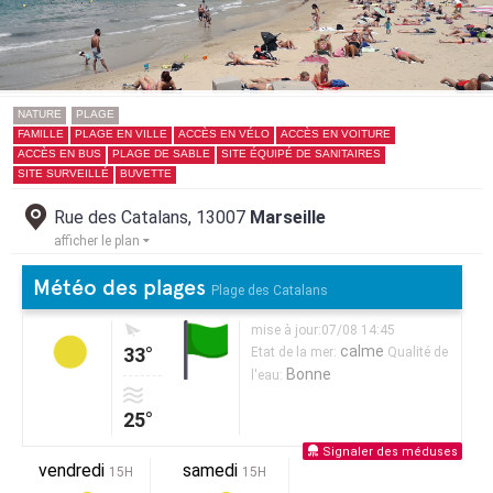
NATURE
PLAGE
FAMILLE
PLAGE EN VILLE
ACCÈS EN VÉLO
ACCÈS EN VOITURE
ACCÈS EN BUS
PLAGE DE SABLE
SITE ÉQUIPÉ DE SANITAIRES
SITE SURVEILLÉ
BUVETTE
Rue des Catalans, 13007
Marseille
afficher le plan
Météo des plages
Plage des Catalans
mise à jour:07/08 14:45
calme
33°
Etat de la mer:
Qualité de
Bonne
l'eau:
25°
Signaler des méduses
vendredi
samedi
15H
15H