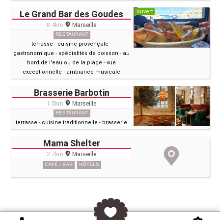
ouvert
Le Grand Bar des Goudes
8.4km
Marseille
RESTAURANT
terrasse
-
cuisine provençale
-
gastronomique
-
spécialités de poisson
-
au
bord de l'eau ou de la plage
-
vue
exceptionnelle
-
ambiance musicale
Brasserie Barbotin
1.5km
Marseille
RESTAURANT
terrasse
-
cuisine traditionnelle
-
brasserie
Mama Shelter
2.7km
Marseille
CAFÉ / BAR
HÔTELS