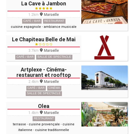
La Cave à Jambon
1.2km
Marseille
CAFÉ / BAR
RESTAURANT
cuisine espagnole
-
ambiance musicale
Le Chapiteau Belle de Mai
3.7km
Marseille
CAFÉ / BAR
SALLE DE SPECTACLE
Artplexe - Cinéma-
restaurant et rooftop
2.4km
Marseille
CAFÉ / BAR
CINÉMA
SALLE DE SPECTACLE
Olea
1.4km
Marseille
RESTAURANT
terrasse
-
cuisine provençale
-
cuisine
italienne
-
cuisine traditionnelle