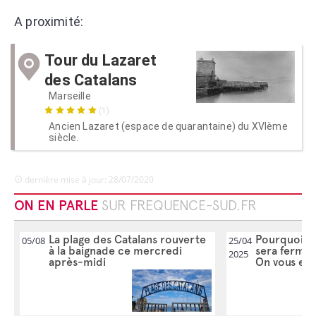
A proximité:
Tour du Lazaret
des Catalans
Marseille
(1)
Ancien Lazaret (espace de quarantaine) du XVIème
siècle.
dernière mise à jour: 28/07/2020
ON EN PARLE
SUR FREQUENCE-SUD.FR
La plage des Catalans rouverte
Pourquoi la
05/08
25/04
à la baignade ce mercredi
sera fermée
2025
après-midi
On vous exp