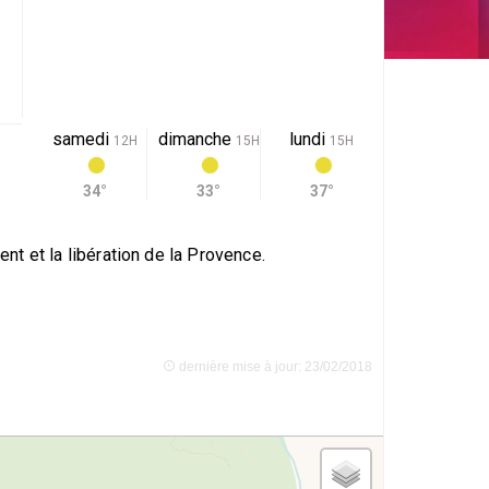
samedi
dimanche
lundi
12H
15H
15H
34°
33°
37°
t et la libération de la Provence.
dernière mise à jour: 23/02/2018