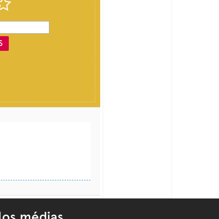
S
os médias