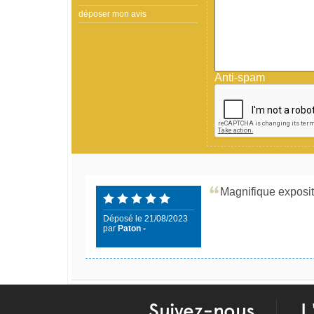
déposer mon avis
Anti-spam
Magnifique exposit
Déposé le 21/08/2023
par
Paton -
Suivez-nous
L