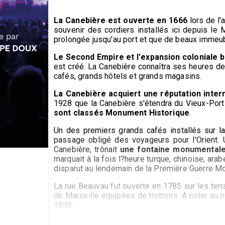
La Canebière est ouverte en 1666
lors de l'
souvenir des cordiers installés ici depuis le
prolongée jusqu'au port et que de beaux immeub
Le Second Empire et l'expansion coloniale b
est créé. La Canebière connaîtra ses heures de 
cafés, grands hôtels et grands magasins.
La Canebière acquiert une réputation intern
1928 que la Canebière s'étendra du Vieux-Port 
sont classés Monument Historique
.
Un des premiers grands cafés installés sur la
passage obligé des voyageurs pour l'Orient. U
Canebière, trônait
une fontaine monumentale 
marquait à la fois l?heure turque, chinoise, ar
disparut au lendemain de la Première Guerre Mo
La rue Beauvau fut ouverte en 1785 sur les terr
de Marseille équipées de trottoirs. A noter au 
1835.
L'Opéra.
Les Marseillais ont toujours été des a