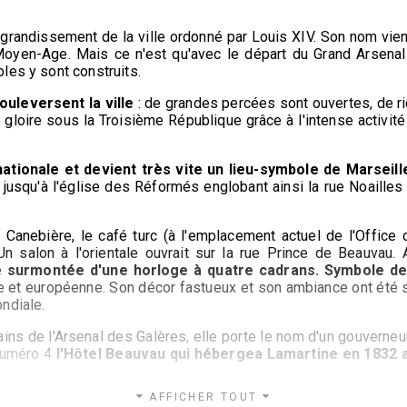
agrandissement de la ville ordonné par Louis XIV. Son nom vien
 Moyen-Age. Mais ce n'est qu'avec le départ du Grand Arsenal 
les y sont construits.
ouleversent la ville
: de grandes percées sont ouvertes, de ri
gloire sous la Troisième République grâce à l'intense activit
ationale et devient très vite un lieu-symbole de Marseill
jusqu'à l'église des Réformés englobant ainsi la rue Noailles 
 Canebière, le café turc (à l'emplacement actuel de l'Offic
n salon à l'orientale ouvrait sur la rue Prince de Beauvau. A
surmontée d'une horloge à quatre cadrans. Symbole de 
abe et européenne. Son décor fastueux et son ambiance ont été s
ndiale.
ains de l'Arsenal des Galères, elle porte le nom d'un gouverneu
numéro 4
l'Hôtel Beauvau qui hébergea Lamartine en 1832 a
AFFICHER TOUT
mateurs de théâtre et d'opéra. Plusieurs salles de spectacle f