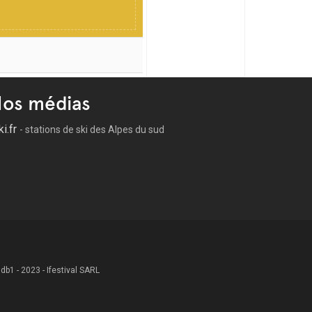
Une fontaine Wallace, que l'on retrouvera dans
a guerre de 1870. On reconnaît la France Armée
qui descendent la Canebière vers le Vieux-Port,
 aussi là que se forment les défilés, que ce soit
la foule toujours prête à faire la fête !
os médias
Ferréol les Augustins, située sur le Vieux-Port.
-delà de la Canebière. Sous la Révolution, les
ki.fr
e. Un prêtre de la Mission, congrégation fondée
- stations de ski des Alpes du sud
cte Reybaud
. L'église est consacrée en 1888. En
cé dans l'une des deux flêches. Leur hauteur, 69
es vitraux réalisés par Didron évoquent les
lapis-lazuli, onyx, bronze doré orné d'émaux, la
 Suaire du sculpteur marseillais Botinelly.
dernière mise à jour: 16/02/2020
 .db1 - 2023 - Ifestival SARL