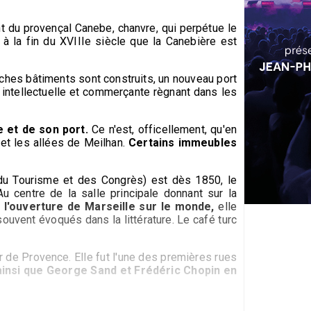
t du provençal Canebe, chanvre, qui perpétue le
à la fin du XVIIIe siècle que la Canebière est
ches bâtiments sont construits, un nouveau port
é intellectuelle et commerçante règnant dans les
e et de son port.
Ce n'est, officellement, qu'en
et les allées de Meilhan.
Certains immeubles
e du Tourisme et des Congrès) est dès 1850, le
u centre de la salle principale donnant sur la
l'ouverture de Marseille sur le monde,
elle
ouvent évoqués dans la littérature. Le café turc
r de Provence. Elle fut l'une des premières rues
insi que George Sand et Frédéric Chopin en
urent d'ailleurs construites en divers points de