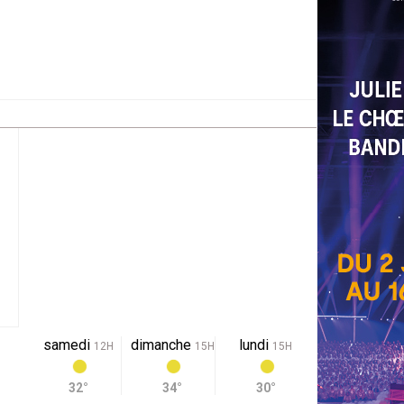
samedi
dimanche
lundi
12H
15H
15H
32°
34°
30°