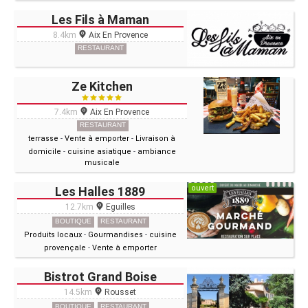
Les Fils à Maman
8.4km
Aix En Provence
RESTAURANT
Ze Kitchen
7.4km
Aix En Provence
RESTAURANT
terrasse
-
Vente à emporter
-
Livraison à
domicile
-
cuisine asiatique
-
ambiance
musicale
ouvert
Les Halles 1889
12.7km
Eguilles
BOUTIQUE
RESTAURANT
Produits locaux
-
Gourmandises
-
cuisine
provençale
-
Vente à emporter
Bistrot Grand Boise
14.5km
Rousset
BOUTIQUE
RESTAURANT