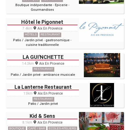
Boutique indépendante
-
Epicerie
-
Gourmandises
Hôtel le Pigonnet
7.4km
Aix En Provence
HÔTELS
RESTAURANT
Patio / Jardin privé
-
gastronomique
-
cuisine traditionnelle
LA GUI'NCHETTE
14.3km
Aix En Provence
RESTAURANT
Patio / Jardin privé
-
ambiance musicale
La Lanterne Restaurant
13km
Aix En Provence
RESTAURANT
Patio / Jardin privé
Kid & Sens
8.1km
Aix En Provence
BOUTIQUE
CAFÉ / BAR
ECOLES-ATELIERS