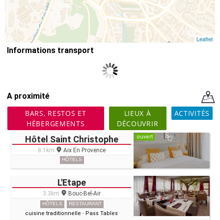
Leaflet
Informations transport
A proximité
BARS, RESTOS ET
LIEUX À
ACTIVITÉS
HÉBERGEMENTS
DÉCOUVRIR
ouvert
Hôtel Saint Christophe
8.1km
Aix En Provence
HÔTELS
L'Etape
3.3km
Bouc-Bel-Air
HÔTELS
RESTAURANT
cuisine traditionnelle
-
Pass Tables