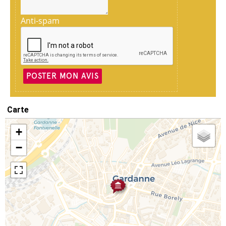
Anti-spam
POSTER MON AVIS
Carte
+
−