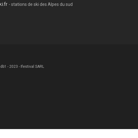
ki.fr
- stations de ski des Alpes du sud
 .db1 - 2023 - Ifestival SARL