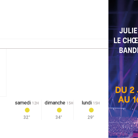
samedi
dimanche
lundi
12H
15H
15H
32°
34°
29°