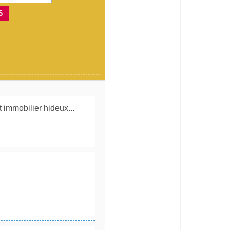
S
t immobilier hideux...