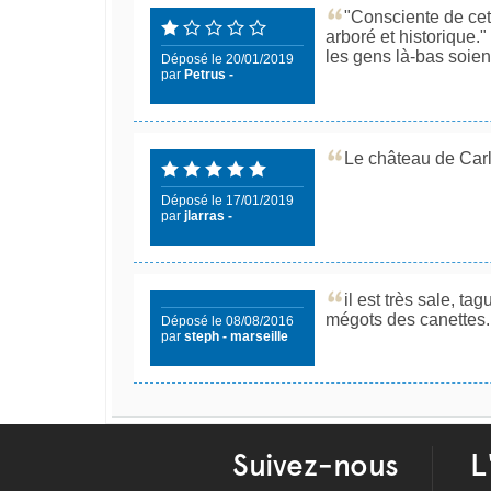
"Consciente de cet 
arboré et historique.
les gens là-bas soient
Déposé le 20/01/2019
par
Petrus -
Le château de Carl
Déposé le 17/01/2019
par
jlarras -
il est très sale, t
mégots des canettes.
Déposé le 08/08/2016
par
steph - marseille
Suivez-nous
L