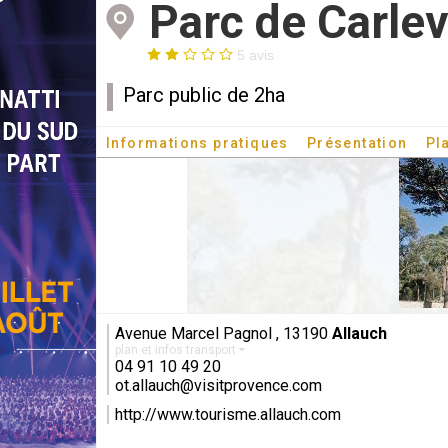
Parc de Carle
5 avis
Parc public de 2ha
Informations pratiques
Présentation
Pl
Avenue Marcel Pagnol , 13190
Allauch
plan et infos transport
04 91 10 49 20
ot.allauch@visitprovence.com
http://www.tourisme.allauch.com