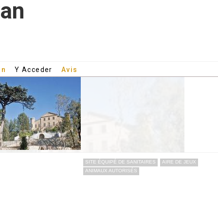
van
an
Y Acceder
Avis
SITE ÉQUIPÉ DE SANITAIRES
AIRE DE JEUX
ANIMAUX AUTORISÉS