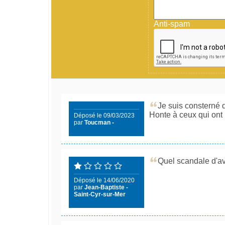
Anti-spam
Je suis consterné d
Honte à ceux qui ont 
Déposé le 09/03/2023
par
Toucman -
Quel scandale d'avo
Déposé le 14/06/2020
par
Jean-Baptiste -
Saint-Cyr-sur-Mer