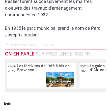
Peslier furent successivement les maîtres
d'oeuvre des travaux d'aménagement
commencés en 1932.
En 1935 le parc municipal prend le nom de Parc
Joseph Jourdan.
dernière mise à jour: 10/05/2016
ON EN PARLE
SUR FREQUENCE-SUD.FR
Les festivités de l'été à Aix en
Le guide de
23/06
25/10
Provence
d'Aix en Pr
2025
2022
Avis