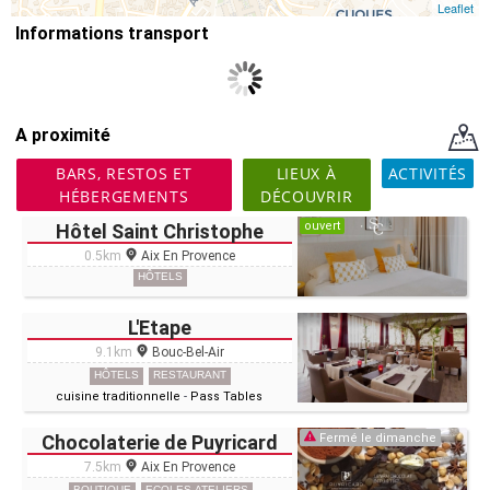
Leaflet
Informations transport
A proximité
BARS, RESTOS ET
LIEUX À
ACTIVITÉS
HÉBERGEMENTS
DÉCOUVRIR
ouvert
Hôtel Saint Christophe
0.5km
Aix En Provence
HÔTELS
L'Etape
9.1km
Bouc-Bel-Air
HÔTELS
RESTAURANT
cuisine traditionnelle
-
Pass Tables
Chocolaterie de Puyricard
Fermé le dimanche
7.5km
Aix En Provence
BOUTIQUE
ECOLES-ATELIERS