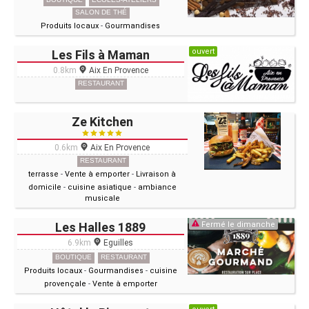
SALON DE THÉ
Produits locaux
-
Gourmandises
ouvert
Les Fils à Maman
0.8km
Aix En Provence
RESTAURANT
Ze Kitchen
0.6km
Aix En Provence
RESTAURANT
terrasse
-
Vente à emporter
-
Livraison à
domicile
-
cuisine asiatique
-
ambiance
musicale
Les Halles 1889
Fermé le dimanche
6.9km
Eguilles
BOUTIQUE
RESTAURANT
Produits locaux
-
Gourmandises
-
cuisine
provençale
-
Vente à emporter