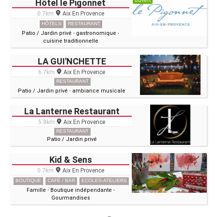
ouvert
Hôtel le Pigonnet
0.7km
Aix En Provence
HÔTELS
RESTAURANT
Patio / Jardin privé
-
gastronomique
-
cuisine traditionnelle
LA GUI'NCHETTE
6.7km
Aix En Provence
RESTAURANT
Patio / Jardin privé
-
ambiance musicale
La Lanterne Restaurant
5.8km
Aix En Provence
RESTAURANT
Patio / Jardin privé
Kid & Sens
0.7km
Aix En Provence
BOUTIQUE
CAFÉ / BAR
ECOLES-ATELIERS
Famille
-
Boutique indépendante
-
Gourmandises