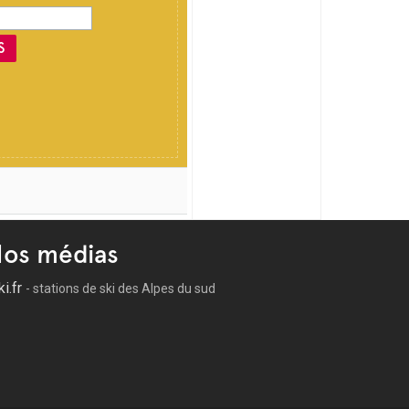
S
os médias
ki.fr
- stations de ski des Alpes du sud