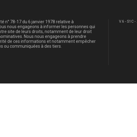
é n° 78-17 du 6 janvier 1978 relative à
V.6 - S1C -
, nous nous engageons à informer les personnes qui
re site de leurs droits, notamment de leur droit
s nominatives. Nous nous engageons à prendre
curité de ces informations et notamment empêcher
s ou communiquées à des tiers.