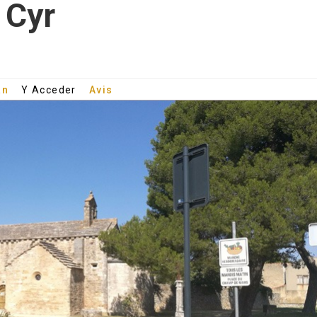
 Cyr
an
Y Acceder
Avis