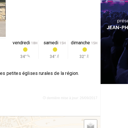
vendredi
samedi
dimanche
18H
15H
15H
34°
34°
32°
s petites églises rurales de la région.
dernière mise à jour: 26/09/2017