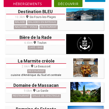
HÉBERGEMENTS
DÉCOUVRIR
Destination BLEU
10.3km
Six-Fours-les-Plages
BALADE
BALADES EN BATEAUX
NAUTISME / VOILE
RESTAURANT
Bière de la Rade
6.6km
Toulon
CAFÉ / BAR
La Marmite créole
2.6km
Le Beausset
RESTAURANT
cuisine d'Amérique du Sud et centrale
Domaine de Massacan
9.6km
La Garde
RESTAURANT
SALLE DE SPECTACLE