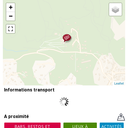
+
−
Leaflet
Informations transport
A proximité
BARS, RESTOS ET
LIEUX À
ACTIVITÉS