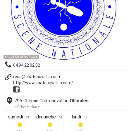
SALLE DE SPECTACLE
04 94 22 02 02
resa@chateauvallon.com
http://www.chateauvallon.com/
795 Chemin Châteauvallon
Ollioules
afficher le plan
samedi
dimanche
lundi
12H
15H
15H