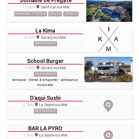
Domaine de Frégate
12.3km
Saint-Cyr-sur-Mer
DOMAINE VITICOLE
GOLFS
HÔTELS
La Kima
8.1km
Sanary-sur-Mer
RESTAURANT
School Burger
5.5km
Sanary-sur-Mer
RESTAURANT
terrasse
-
Vente à emporter
-
ambiance
musicale
D'aqui Sushi
5.3km
La Seyne-sur-Mer
RESTAURANT
BAR LA PYRO
3.3km
La Seyne-sur-Mer