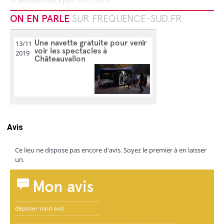
dernière mise à jour: 13/11/2019
ON EN PARLE
SUR FREQUENCE-SUD.FR
Une navette gratuite pour venir
13/11
voir les spectacles à
2019
Châteauvallon
Avis
Ce lieu ne dispose pas encore d'avis. Soyez le premier à en laisser
un.
Mon avis
déposer mon avis