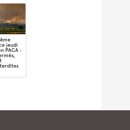
rême
ce jeudi
on PACA :
fermés,
t
terdites