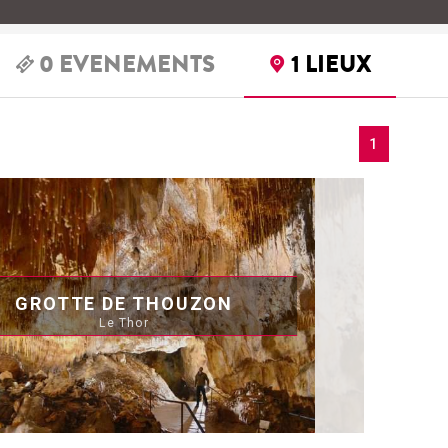
0
EVENEMENTS
1
LIEUX
1
GROTTE DE THOUZON
Le Thor