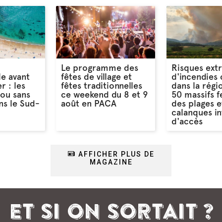
Le programme des
Risques ext
le avant
fêtes de village et
d'incendies 
r : les
fêtes traditionnelles
dans la régi
 ou sans
ce weekend du 8 et 9
50 massifs 
s le Sud-
août en PACA
des plages e
calanques in
d'accès
AFFICHER PLUS DE
MAGAZINE
ET SI ON SORTAIT ?