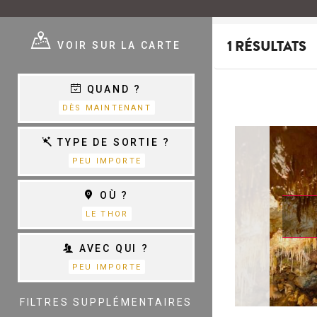
E ?
VOIR SUR LA CARTE
1 RÉSULTATS
QUAND ?
E
VARIÉTÉ,
DÈS MAINTENANT
CHANSON &
COM.MUSICALES
E
TYPE DE SORTIE ?
PEU IMPORTE
THÉÂTRE
OÙ ?
S
D
LE THOR
AVEC QUI ?
PEU IMPORTE
TOUTES LES
CATÉGORIES
FILTRES SUPPLÉMENTAIRES