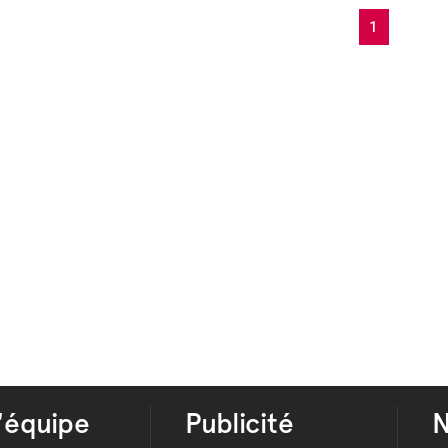
1
'équipe
Publicité
N