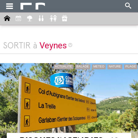
Veynes
SORTIR à
ACTUALITÉ
BALADE
METEO
NATURE
PLAGE