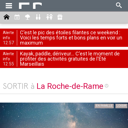
C'est le pic des étoiles filantes ce weekend :
Alerte
Voici les temps forts et bons plans en voir un
info
maximum
12:57
Kayak, paddle, dériveur... C'est le moment de
Alerte
profiter des activités gratuites de l'Été
info
Marseillais
12:55
La Roche-de-Rame
SORTIR à
EN FAMILLE
LOISIR