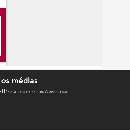
as en concert
zane
perbus
os médias
ki.fr
- stations de ski des Alpes du sud