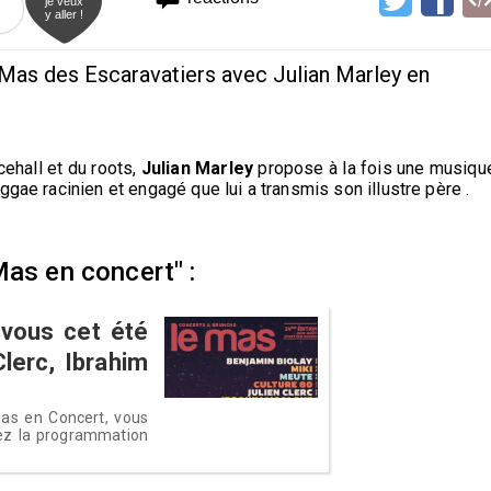
je veux
y aller !
e Mas des Escaravatiers avec Julian Marley en
cehall et du roots,
Julian Marley
propose à la fois une musiqu
ggae racinien et engagé que lui a transmis son illustre père .
Mas en concert" :
vous cet été
Clerc, Ibrahim
 Mas en Concert, vous
rez la programmation