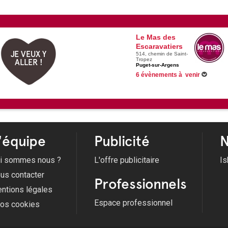
Le Mas des
Escaravatiers
JE VEUX Y
514, chemin de Saint-
Tropez
ALLER !
Puget-sur-Argens
6 évènements à venir
Du 13/06/2026 au 28/08/2026 -
Le M
15/08/2026 -
Le Mas en Concert : Su
19/08/2026 -
Le Mas en Concert : Su
21/08/2026 -
Le bug de l'an 2000
Voir tous les évènements
'équipe
Publicité
N
i sommes nous ?
L'offre publicitaire
Is
us contacter
Professionnels
ntions légales
Espace professionnel
fos cookies