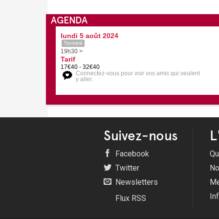
AGENDA
lundi 5 août 2024
Terminé
19h30 >
Tarif
17€40 - 32€40
Connectez-vous pour voir vos amis qui veulent
y aller.
Suivez-nous
L
Facebook
Qu
Twitter
No
Newsletters
Me
In
Flux RSS