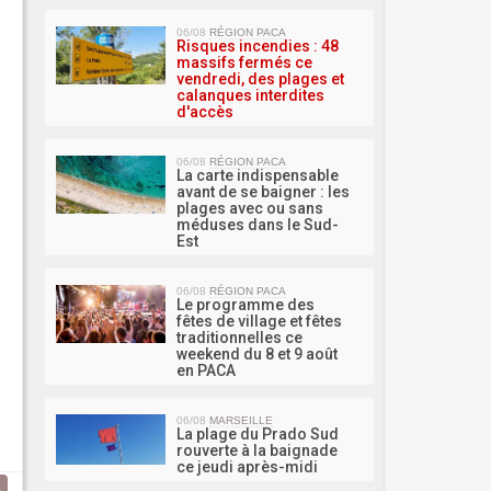
MA 
06/08
RÉGION PACA
Risques incendies : 48
massifs fermés ce
vendredi, des plages et
calanques interdites
d'accès
06/08
RÉGION PACA
La carte indispensable
avant de se baigner : les
plages avec ou sans
méduses dans le Sud-
Est
06/08
RÉGION PACA
Le programme des
fêtes de village et fêtes
traditionnelles ce
weekend du 8 et 9 août
en PACA
06/08
MARSEILLE
La plage du Prado Sud
rouverte à la baignade
ce jeudi après-midi