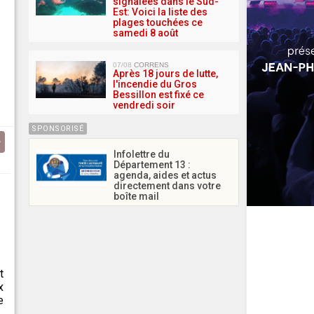
signalées dans le Sud-
Est: Voici la liste des
plages touchées ce
samedi 8 août
07/08
CORRENS
Après 18 jours de lutte,
l'incendie du Gros
Bessillon est fixé ce
vendredi soir
SPONSORISÉ
Infolettre du
Département 13 :
agenda, aides et actus
directement dans votre
boîte mail
t
x
e