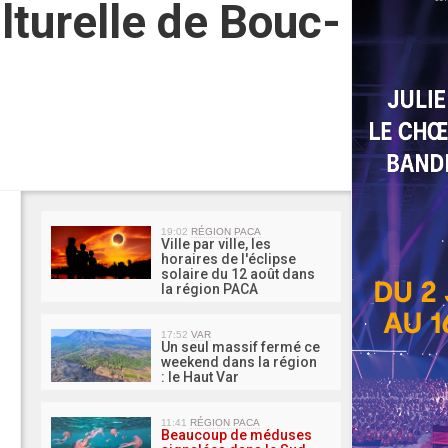
lturelle de Bouc-
MA 
19:02
RÉGION PACA
Ville par ville, les
horaires de l'éclipse
solaire du 12 août dans
la région PACA
17:52
VAR
Un seul massif fermé ce
weekend dans la région
: le Haut Var
11:41
RÉGION PACA
Beaucoup de méduses