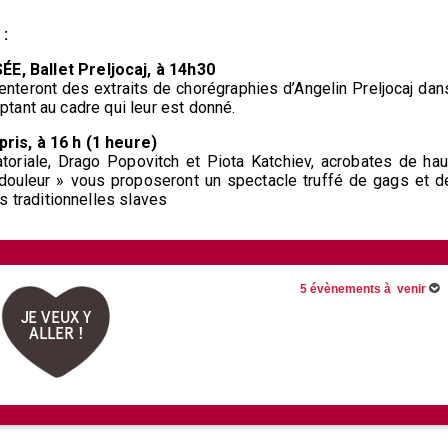
:
 Ballet Preljocaj, à 14h30
enteront des extraits de chorégraphies d’Angelin Preljocaj dan
ptant au cadre qui leur est donné.
is, à 16 h (1 heure)
oriale, Drago Popovitch et Piota Katchiev, acrobates de hau
la douleur » vous proposeront un spectacle truffé de gags et d
 traditionnelles slaves
5 évènements à venir
JE VEUX Y
Du 30/06/2026 au 31/08/2026
Du 24/07/2026 au 28/08/2026
ALLER !
Cerveau !
12/08/2026 -
Pluie d'étoiles f
15/08/2026 -
Les Festivités du
Voir tous les évènements