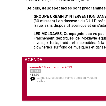
De plus, deux spectacles sont programmés 
GROUPE URBAIN D’INTERVENTION DANSÉE,
(30 minutes) Les danseurs du G.U.I.D prés
la rue, sans dispositif scénique et en s’ada
LES MOLDAVES, Compagnie pas vu pas pr
Fraîchement débarqués de Moldavie équat
niveau, « forts, froids et insensibles à 
clowneries sur fond de musiques et danses
AGENDA
samedi 16 septembre 2023
Terminé
> 18:30
Connectez-vous pour voir vos amis qui veulent
y aller.