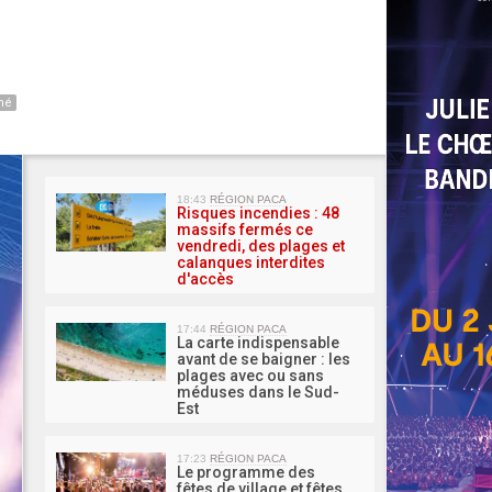
né
MA 
18:43
RÉGION PACA
Risques incendies : 48
massifs fermés ce
vendredi, des plages et
calanques interdites
d'accès
17:44
RÉGION PACA
La carte indispensable
avant de se baigner : les
plages avec ou sans
méduses dans le Sud-
Est
17:23
RÉGION PACA
Le programme des
fêtes de village et fêtes