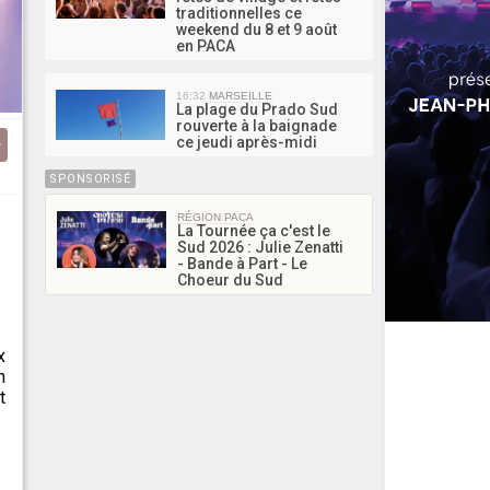
traditionnelles ce
weekend du 8 et 9 août
en PACA
16:32
MARSEILLE
La plage du Prado Sud
rouverte à la baignade
ce jeudi après-midi
SPONSORISÉ
RÉGION PACA
La Tournée ça c'est le
Sud 2026 : Julie Zenatti
- Bande à Part - Le
Choeur du Sud
x
n
t