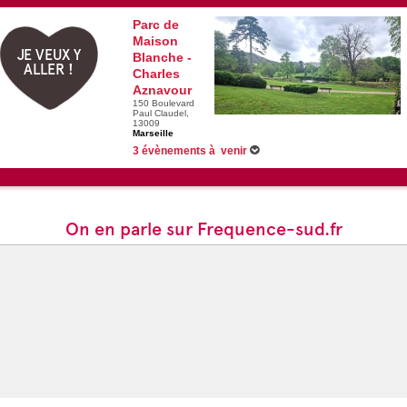
Parc de
Maison
JE VEUX Y
Blanche -
ALLER !
Charles
Aznavour
150 Boulevard
Paul Claudel,
13009
Marseille
3 évènements à venir
06/08/2026 -
Les rendez-vous du Lac
13/08/2026 -
Les rendez-vous du Lac
20/08/2026 -
Les rendez-vous du Lac
On en parle sur Frequence-sud.fr