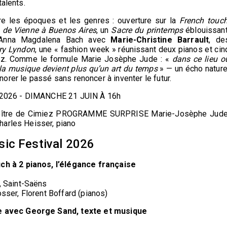
talents.
e les époques et les genres : ouverture sur la
French touc
s de Vienne à Buenos Aires
, un
Sacre du printemps
éblouissant
 d’Anna Magdalena Bach avec
Marie-Christine Barrault
, de
ry Lyndon
, une « fashion week » réunissant deux pianos et cin
jazz. Comme le formule Marie Josèphe Jude : «
dans ce lieu o
t, la musique devient plus qu’un art du temps
» — un écho nature
honorer le passé sans renoncer à inventer le futur.
ue 2026 - DIMANCHE 21 JUIN À 16h
 Cloître de Cimiez PROGRAMME SURPRISE Marie-Josèphe Jude
harles Heisser, piano
sic Festival 2026
uch à 2 pianos, l’élégance française
, Saint-Saëns
sser, Florent Boffard (pianos)
ée avec George Sand, texte et musique