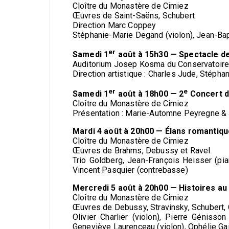
Cloître du Monastère de Cimiez
Œuvres de Saint-Saëns, Schubert
Direction Marc Coppey
Stéphanie-Marie Degand (violon), Jean-Bap
er
Samedi 1
août à 15h30 — Spectacle d
Auditorium Josep Kosma du Conservatoire
Direction artistique : Charles Jude, Stéph
er
e
Samedi 1
août à 18h00 — 2
Concert d
Cloître du Monastère de Cimiez
Présentation : Marie-Automne Peyregne & 
Mardi 4 août à 20h00 — Élans romantiq
Cloître du Monastère de Cimiez
Œuvres de Brahms, Debussy et Ravel
Trio Goldberg, Jean-François Heisser (pia
Vincent Pasquier (contrebasse)
Mercredi 5 août à 20h00 — Histoires au
Cloître du Monastère de Cimiez
Œuvres de Debussy, Stravinsky, Schubert, 
Olivier Charlier (violon), Pierre Génisso
Geneviève Laurenceau (violon), Ophélie Gail