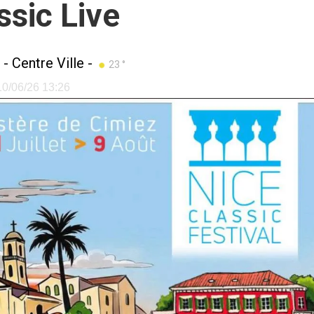
ssic Live
-
Centre Ville
-
23 °
 10/06/26 13:26