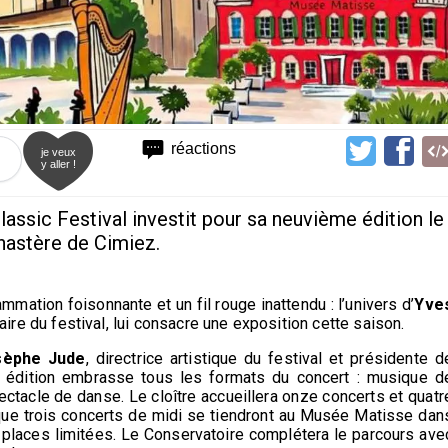
réactions
je veux
y aller !
Classic Festival investit pour sa neuvième édition le
nastère de Cimiez.
ation foisonnante et un fil rouge inattendu : l’univers d’
Yve
naire du festival, lui consacre une exposition cette saison.
sèphe Jude
, directrice artistique du festival et présidente d
te édition embrasse tous les formats du concert : musique d
pectacle de danse. Le cloître accueillera onze concerts et quatr
que trois concerts de midi se tiendront au Musée Matisse dan
 places limitées. Le Conservatoire complétera le parcours ave