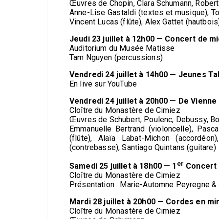
Œuvres de Chopin, Clara Schumann, Rober
Anne-Lise Gastaldi (textes et musique), To
Vincent Lucas (flûte), Alex Gattet (hautbois
Jeudi 23 juillet à 12h00 — Concert de 
Auditorium du Musée Matisse
Tam Nguyen (percussions)
Vendredi 24 juillet à 14h00 — Jeunes Ta
En live sur YouTube
Vendredi 24 juillet à 20h00 — De Vienne
Cloître du Monastère de Cimiez
Œuvres de Schubert, Poulenc, Debussy, Bo
Emmanuelle Bertrand (violoncelle), Pasc
(flûte), Alaïa Labat-Michon (accordéon)
(contrebasse), Santiago Quintans (guitare)
er
Samedi 25 juillet à 18h00 — 1
Concert 
Cloître du Monastère de Cimiez
Présentation : Marie-Automne Peyregne & 
Mardi 28 juillet à 20h00 — Cordes en m
Cloître du Monastère de Cimiez