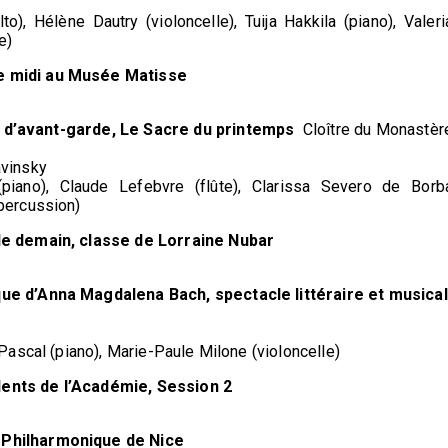
o), Hélène Dautry (violoncelle), Tuija Hakkila (piano), Valeri
e)
de midi au Musée Matisse
s d’avant-garde, Le Sacre du printemps
Cloître du Monastèr
avinsky
iano), Claude Lefebvre (flûte), Clarissa Severo de Borb
(percussion)
 de demain, classe de Lorraine Nubar
ique d’Anna Magdalena Bach, spectacle littéraire et musical
 Pascal (piano), Marie-Paule Milone (violoncelle)
lents de l’Académie, Session 2
e Philharmonique de Nice