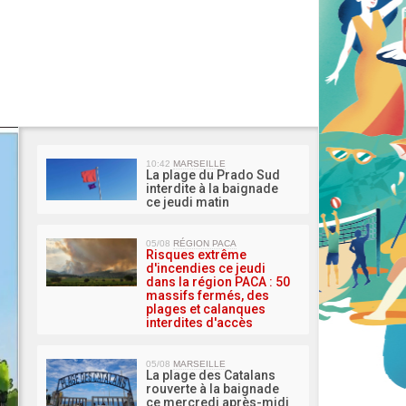
MA 
10:42
MARSEILLE
La plage du Prado Sud
interdite à la baignade
ce jeudi matin
05/08
RÉGION PACA
Risques extrême
d'incendies ce jeudi
dans la région PACA : 50
massifs fermés, des
plages et calanques
interdites d'accès
05/08
MARSEILLE
La plage des Catalans
rouverte à la baignade
ce mercredi après-midi