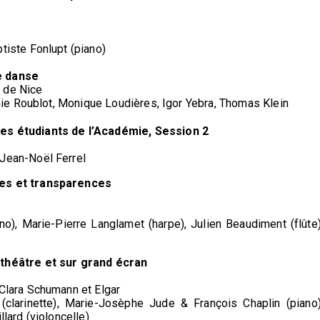
tiste Fonlupt (piano)
e danse
 de Nice
anie Roublot, Monique Loudières, Igor Yebra, Thomas Klein
es étudiants de l’Académie, Session 2
Jean-Noël Ferrel
ues et transparences
no), Marie-Pierre Langlamet (harpe), Julien Beaudiment (flûte)
 théâtre et sur grand écran
Clara Schumann et Elgar
n (clarinette), Marie-Josèphe Jude & François Chaplin (piano)
lard (violoncelle)