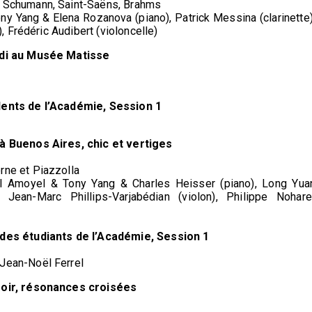
t Schumann, Saint-Saëns, Brahms
ny Yang & Elena Rozanova (piano), Patrick Messina (clarinette)
), Frédéric Audibert (violoncelle)
midi au Musée Matisse
lents de l’Académie, Session 1
 à Buenos Aires, chic et vertiges
rne et Piazzolla
al Amoyel & Tony Yang & Charles Heisser (piano), Long Yua
, Jean-Marc Phillips-Varjabédian (violon), Philippe Nohare
des étudiants de l’Académie, Session 1
Jean-Noël Ferrel
iroir, résonances croisées