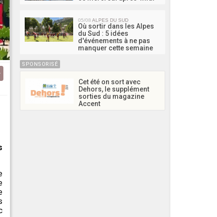
05/08
ALPES DU SUD
Où sortir dans les Alpes
du Sud : 5 idées
d'événements à ne pas
manquer cette semaine
SPONSORISÉ
Cet été on sort avec
Dehors, le supplément
sorties du magazine
Accent
s
e
e
e
s
c