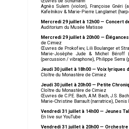
Œuvres de Schumann
Agnès Sulem (violon), Françoise Gnéri (alt
Kafelnikov & Marie-Pierre Langlamet (harp
Mercredi 29 juillet à 12h00 — Concert 
Auditorium du Musée Matisse
Mercredi 29 juillet à 20h00 — Élégance
de Cimiez
Œuvres de Prokofiev, Lili Boulanger et Str
Marie-Josèphe Jude & Michel Béroff (p
(percussion / vibraphone), Philippe Serra 
Jeudi 30 juillet à 18h00 — Voix lyriques
Cloître du Monastère de Cimiez
Jeudi 30 juillet à 20h00 — Petite Chron
Cloître du Monastère de Cimiez
Œuvres de C.P.E. Bach, A.M. Bach, J.S. Bach
Marie-Christine Barrault (narratrice), Denis
Vendredi 31 juillet à 14h00 — Jeunes Ta
En live sur YouTube
Vendredi 31 juillet à 20h00 — Orchestr