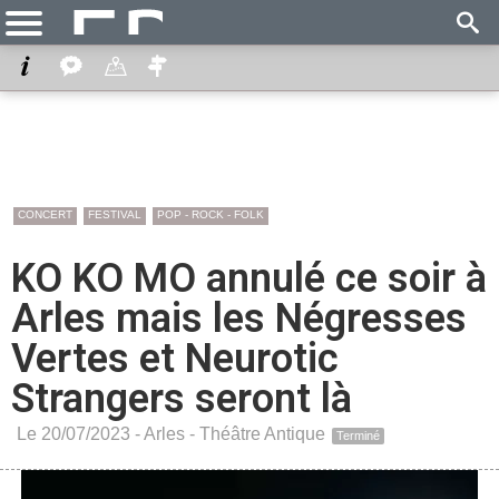
CONCERT
FESTIVAL
POP - ROCK - FOLK
KO KO MO annulé ce soir à
Arles mais les Négresses
Vertes et Neurotic
Strangers seront là
Le 20/07/2023 -
Arles
-
Théâtre Antique
Terminé