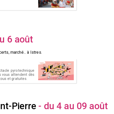
u 6 août
rts, marché... à Istres.
ectacle pyrotechnique
s vous attendent dès
tous et gratuites.
int-Pierre
- du 4 au 09 août