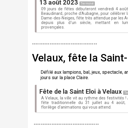
13 août 2023
Terminé
09 jours de fêtes débuteront vendredi 4 ao
Beaudinard, proche d'Aubagne, pour célébrer la
Dame-des-Neiges, fête très attendue par les A
depuis plus d'un siècle, mettant en lumi
provençales.
-------------------------------------
Velaux, fête la Saint
Défilé aux lampions, bal, jeux, spectacle, 
jours sur la place Claire.
Fête de la Saint Eloi à Velaux
T
A Velaux, la ville vit au rythme des festivités !
fête traditionnelle du 31 juillet au 4 aoû
florilège d'animations qui vous attend.
-------------------------------------