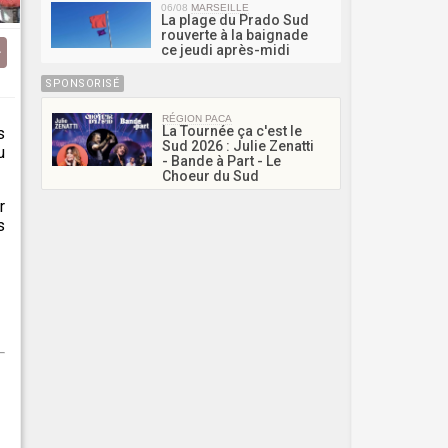
06/08
MARSEILLE
La plage du Prado Sud
rouverte à la baignade
ce jeudi après-midi
SPONSORISÉ
RÉGION PACA
La Tournée ça c'est le
s
Sud 2026 : Julie Zenatti
u
- Bande à Part - Le
Choeur du Sud
r
s