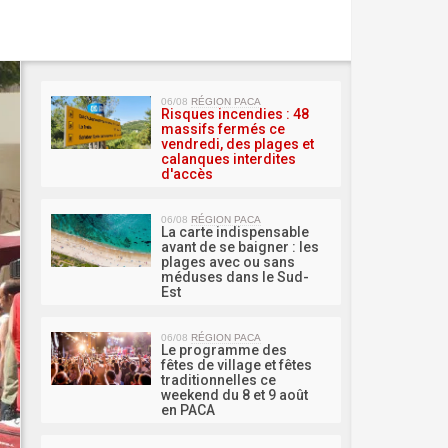
MA 
06/08
RÉGION PACA
Risques incendies : 48
massifs fermés ce
vendredi, des plages et
calanques interdites
d'accès
06/08
RÉGION PACA
La carte indispensable
avant de se baigner : les
plages avec ou sans
méduses dans le Sud-
Est
06/08
RÉGION PACA
Le programme des
fêtes de village et fêtes
traditionnelles ce
weekend du 8 et 9 août
en PACA