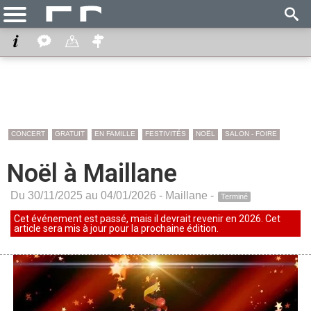
CONCERT
GRATUIT
EN FAMILLE
FESTIVITÉS
NOËL
SALON - FOIRE
Noël à Maillane
Du 30/11/2025 au 04/01/2026 -
Maillane
-
Terminé
Cet événement est passé, mais il devrait revenir en 2026. Cet
article sera mis à jour pour la prochaine édition.