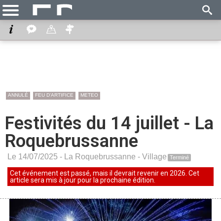
ANNULÉ
FEU D'ARTIFICE
METEO
Festivités du 14 juillet - La
Roquebrussanne
Le 14/07/2025 -
La Roquebrussanne
-
Village
Terminé
Cet événement est passé, mais il devrait revenir en 2026. Cet
article sera mis à jour pour la prochaine édition.