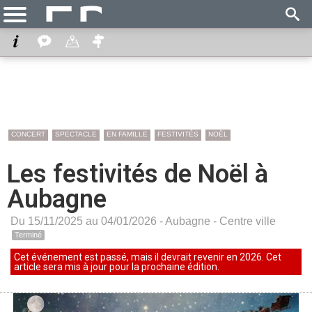
CONCERT
SPECTACLE
EN FAMILLE
FESTIVITÉS
NOËL
Les festivités de Noël à
Aubagne
Du 15/11/2025 au 04/01/2026 -
Aubagne
-
Centre ville
Terminé
Cet événement est passé, mais il devrait revenir en 2026. Cet
article sera mis à jour pour la prochaine édition.