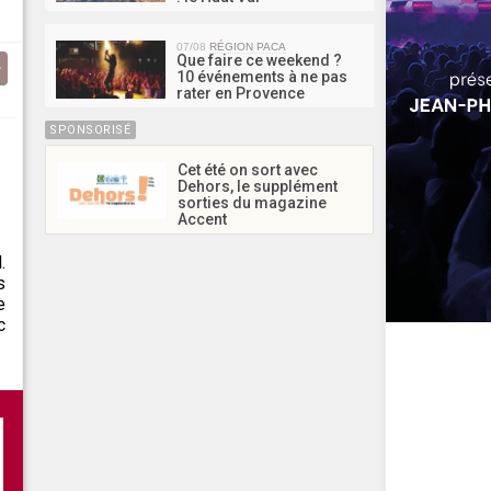
07/08
RÉGION PACA
Que faire ce weekend ?
10 événements à ne pas
rater en Provence
SPONSORISÉ
Cet été on sort avec
Dehors, le supplément
sorties du magazine
Accent
.
s
e
c