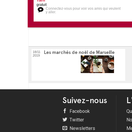
gratuit
Connectez-vous pour voir vos amis qui veulent
y aller.
Les marchés de noël de Marseille
18/11
2019
Suivez-nous
L
Facebook
Qu
Twitter
No
Newsletters
Me