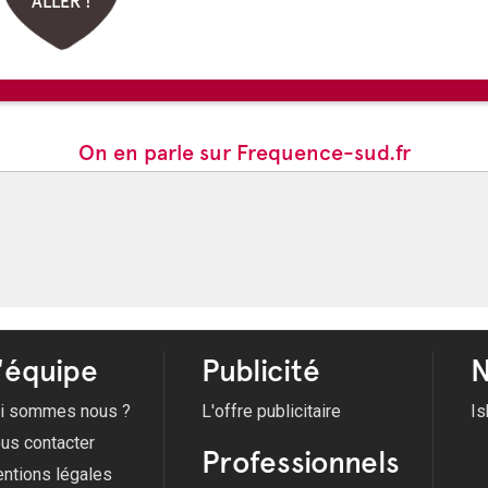
ALLER !
On en parle sur Frequence-sud.fr
'équipe
Publicité
N
i sommes nous ?
L'offre publicitaire
Is
us contacter
Professionnels
ntions légales