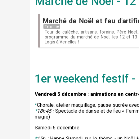
Marché de Noël - 12
Marché de Noël et feu d'artif
Terminé
Tour de calèche, artisans, forains, Père Noël..
programme du marché de Noël, les 12 et 13
Logis à Venelles !
1er weekend festif 
Vendredi 5 décembre : animations en centre
*
Chorale, atelier maquillage, pause sucrée ave
*
18h45 :
Spectacle de danse et de feu « Femme
magie)
Samedi 6 décembre
*
15h :
Happy Samedi sur le thème « un Noël à 