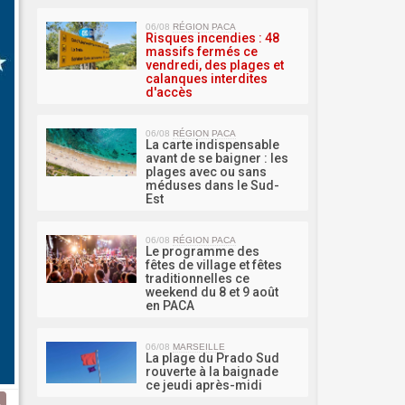
MA 
06/08
RÉGION PACA
Risques incendies : 48
massifs fermés ce
vendredi, des plages et
calanques interdites
d'accès
06/08
RÉGION PACA
La carte indispensable
avant de se baigner : les
plages avec ou sans
méduses dans le Sud-
Est
06/08
RÉGION PACA
Le programme des
fêtes de village et fêtes
traditionnelles ce
weekend du 8 et 9 août
en PACA
06/08
MARSEILLE
La plage du Prado Sud
rouverte à la baignade
ce jeudi après-midi