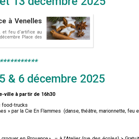
 et 13 décembre 2025
ice à Venelles
. et feu d'artifice au
 décembre Place des
***********
- 5 & 6 décembre 2025
-ville à partir de 16h30
c food-trucks
s » par la Cie En Flammes (danse, théâtre, marionnette, feu e
croquer en Provence » – à l’Atelier (rue des écoles) > Gratui