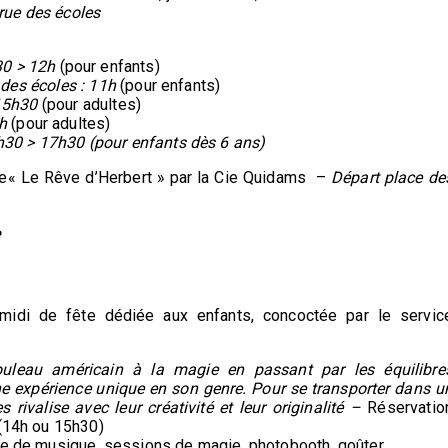
 rue des écoles
30 > 12h
(pour enfants)
e des écoles : 11h
(pour enfants)
> 15h30
(pour adultes)
6h
(pour adultes)
16h30 > 17h30 (pour enfants dès 6 ans)
rue« Le Rêve d’Herbert » par la Cie Quidams –
Départ place de
e
s-midi de fête dédiée aux enfants, concoctée par le servic
ouleau américain à la magie en passant par les équilibre
une expérience unique en son genre. Pour se transporter dans u
 rivalise avec leur créativité et leur originalité –
Réservatio
 (14h ou 15h30)
upe de musique, sessions de magie, photobooth, goûter …