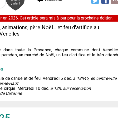
je veux
y aller !
 en 2026. Cet article sera mis à jour pour la prochaine édition.
animations, père Noël... et feu d'artifice au
Venelles.
le dans toute la Provence, chaque commune dont Venelle
arades, un marché de Noël, un feu d'artifice et le très attend
es
le de danse et de feu. Vendredi 5 déc.
à 18h45, en centre-ville
es-le-Haut
de cirque. Mercredi 10 déc.
à 12h, sur réservation
ade Cézanne
025