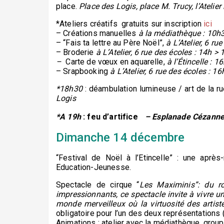
place.
Place des Logis, place M. Trucy, l’Atelier
*Ateliers créatifs gratuits sur inscription
ici
– Créations manuelles
à la médiathèque : 10h
– “Fais ta lettre au Père Noël”,
à L’Atelier, 6 ru
– Broderie
à L’Atelier, 6 rue des écoles : 14h 
–
Carte de vœux en aquarelle,
à l’Étincelle : 1
– Srapbooking
à L’Atelier, 6 rue des écoles : 
*18h30
: déambulation lumineuse / art de la 
Logis
*A 19h
: feu d’artifice
– Esplanade Cézann
Dimanche 14 décembre
“Festival de Noël à l’Etincelle” : une aprè
Education-Jeunesse.
Spectacle de cirque “
Les
Maximinis”: du r
impressionnants, ce spectacle invite à vivre 
monde merveilleux où la virtuosité des artistes
obligatoire pour l’un des deux représentations
Animations : atelier avec la médiathèque, gro