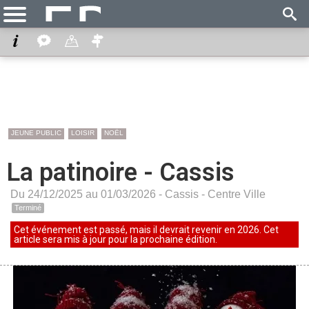
JEUNE PUBLIC
LOISIR
NOËL
La patinoire - Cassis
Du 24/12/2025 au 01/03/2026 -
Cassis
-
Centre Ville
Terminé
Cet événement est passé, mais il devrait revenir en 2026. Cet
article sera mis à jour pour la prochaine édition.