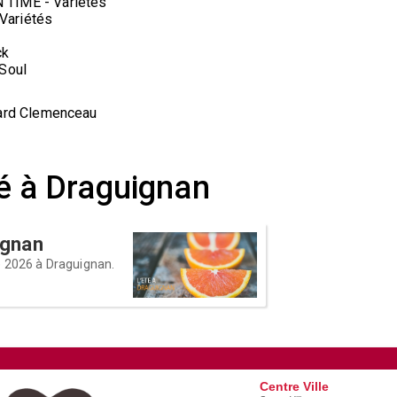
 TIME - Variétés
Variétés
ck
Soul
ard Clemenceau
té à Draguignan
ignan
é 2026 à Draguignan.
Centre Ville