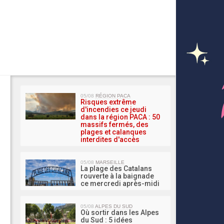
MA 
05/08
RÉGION PACA
Risques extrême
d'incendies ce jeudi
dans la région PACA : 50
massifs fermés, des
plages et calanques
interdites d'accès
05/08
MARSEILLE
La plage des Catalans
rouverte à la baignade
ce mercredi après-midi
05/08
ALPES DU SUD
Où sortir dans les Alpes
du Sud : 5 idées