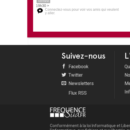
Terminé
19h30 >
Connectez-vous pour voir vos amis qui veulent
y aller.
Suivez-nous
L
Facebook
Qu
Twitter
No
Newsletters
Me
In
Flux RSS
Conformément à la loi Informatique et Libert