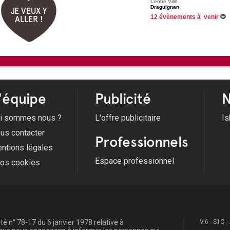
Centre Ville
Draguignan
JE VEUX Y
12 évènements à venir
ALLER !
Du 16/06/2026 au 31/08/2026 
Du 09/07/2026 au 20/08/2026 
06/08/2026 -
Apéro-concert
06/08/2026 -
Les apéros-concert
Voir tous les évènements
'équipe
Publicité
N
i sommes nous ?
L'offre publicitaire
Is
us contacter
Professionnels
ntions légales
Espace professionnel
fos cookies
é n° 78-17 du 6 janvier 1978 relative à
V.6 - S1C -