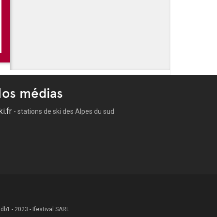
-
Les Festivités de l'été à Draguignan
-
Marché nocturne - Draguignan
s de l'été à Draguignan
os médias
ki.fr
- stations de ski des Alpes du sud
 .db1 - 2023 - Ifestival SARL