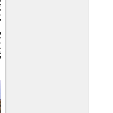
t
r
s
s
a
a
n
s
s
u
s