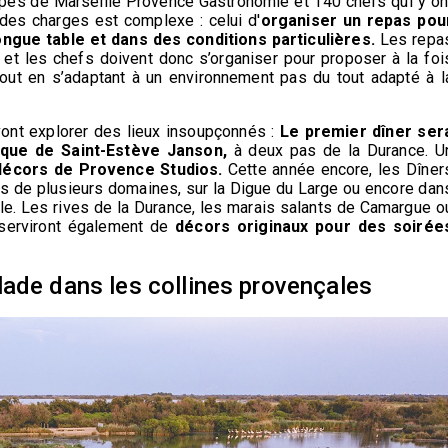
uipes de Marseille Provence Gastronomie et 140 chefs qui y on
 des charges est complexe : celui d'
organiser un repas pou
ngue table et dans des conditions particulières.
Les repa
 et les chefs doivent donc s’organiser pour proposer à la foi
out en s’adaptant à un environnement pas du tout adapté à l
vont explorer des lieux insoupçonnés :
Le premier dîner ser
ique de Saint-Estève Janson,
à deux pas de la Durance. U
décors de Provence Studios.
Cette année encore, les Dîner
es de plusieurs domaines, sur la Digue du Large ou encore dan
lle. Les rives de la Durance, les marais salants de Camargue o
 serviront également de
décors originaux pour des soirée
lade dans les collines provençales