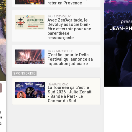
rater en Provence
16:42
DEVOLUY
Avec Zen'Agritude, le
Dévoluy associe bien-
être et terroir pour une
parenthèse
ressourçante
16:27
MARSEILLE
C'est fini pour le Delta
Festival qui annonce sa
liquidation judiciaire
SPONSORISÉ
RÉGION PACA
La Tournée ça c'est le
Sud 2026 : Julie Zenatti
- Bande à Part - Le
Choeur du Sud
s
e
a