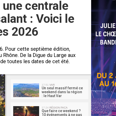
 une centrale
lant : Voici le
es 2026
6. Pour cette septième édition,
u Rhône. De la Digue du Large aux
 de toutes les dates de cet été.
MA 
17:51
VAR
Un seul massif fermé ce
weekend dans la région
: le Haut Var
17:24
RÉGION PACA
Que faire ce weekend ?
10 événements à ne pas