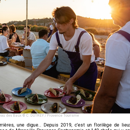
teau des Baux © C. DUTREY / Provence Tourisme
rrières, une digue… Depuis 2019, c’est un florilège de lieu