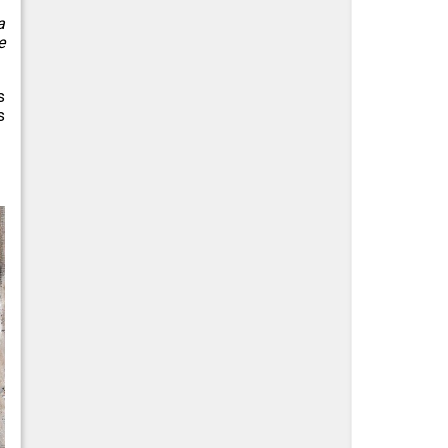
a
e
s
s