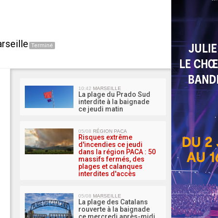
rseille
Terminé
MA 
10:42
MARSEILLE
La plage du Prado Sud
interdite à la baignade
ce jeudi matin
05/08
RÉGION PACA
Risques extrême
d'incendies ce jeudi
dans la région PACA : 50
massifs fermés, des
plages et calanques
interdites d'accès
05/08
MARSEILLE
La plage des Catalans
rouverte à la baignade
ce mercredi après-midi