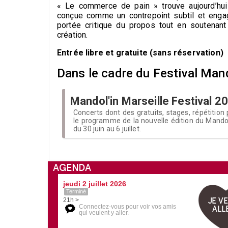
« Le commerce de pain » trouve aujourd’hui
conçue comme un contrepoint subtil et engagé,
portée critique du propos tout en soutenant
création.
Entrée libre et gratuite (sans réservation)
Dans le cadre du Festival Mando
Mandol'in Marseille Festival 2
Concerts dont des gratuits, stages, répétition 
le programme de la nouvelle édition du Mandol'
du 30 juin au 6 juillet.
AGENDA
jeudi 2 juillet 2026
Terminé
JE V
21h >
Connectez-vous pour voir vos amis
ALL
qui veulent y aller.