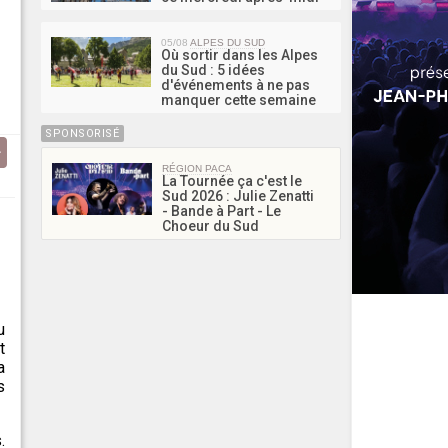
05/08
ALPES DU SUD
Où sortir dans les Alpes
du Sud : 5 idées
d'événements à ne pas
manquer cette semaine
SPONSORISÉ
RÉGION PACA
La Tournée ça c'est le
Sud 2026 : Julie Zenatti
- Bande à Part - Le
Choeur du Sud
u
t
a
s
.