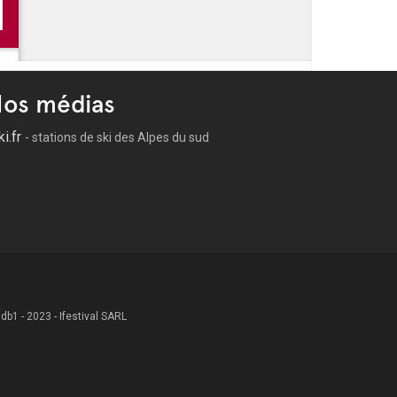
os médias
ki.fr
- stations de ski des Alpes du sud
 .db1 - 2023 - Ifestival SARL