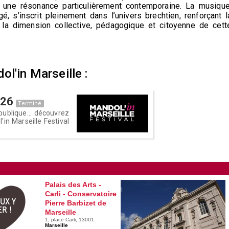
 une résonance particulièrement contemporaine. La musique
 s’inscrit pleinement dans l’univers brechtien, renforçant l
 la dimension collective, pédagogique et citoyenne de cett
l'in Marseille :
026
Terminé
publique... découvrez
in Marseille Festival
Palais des Arts -
Carli - Conservatoire
EUX Y
Pierre Barbizet de
ER !
Marseille
1, place Carli, 13001
Marseille