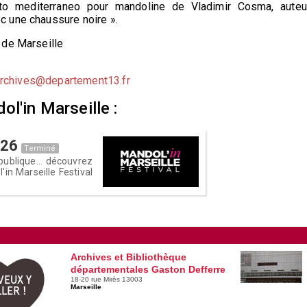
to mediterraneo pour mandoline de Vladimir Cosma, auteu
c une chaussure noire ».
 de Marseille
archives@departement13.fr
l'in Marseille :
026
Terminé
publique... découvrez
in Marseille Festival
Archives et Bibliothèque
départementales Gaston Defferre
VEUX Y
18-20 rue Mirès 13003
Marseille
LER !