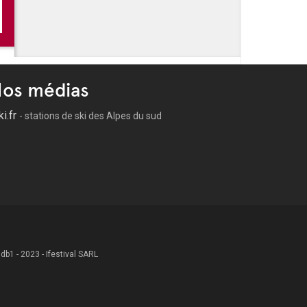
os médias
ki.fr
- stations de ski des Alpes du sud
 .db1 - 2023 - Ifestival SARL