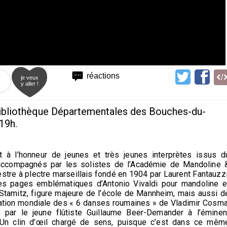
réactions
je veux
y aller !
Bibliothèque Départementales des Bouches-du-
 19h.
 à l’honneur de jeunes et très jeunes interprètes issus d
 accompagnés par les solistes de l’Académie de Mandoline 
hestre à plectre marseillais fondé en 1904 par Laurent Fantauzzi
es pages emblématiques d’Antonio Vivaldi pour mandoline e
l Stamitz, figure majeure de l’école de Mannheim, mais aussi d
éation mondiale des « 6 danses roumaines » de Vladimir Cosma
ar le jeune flûtiste Guillaume Beer-Demander à l’éminen
 Un clin d’œil chargé de sens, puisque c’est dans ce mêm