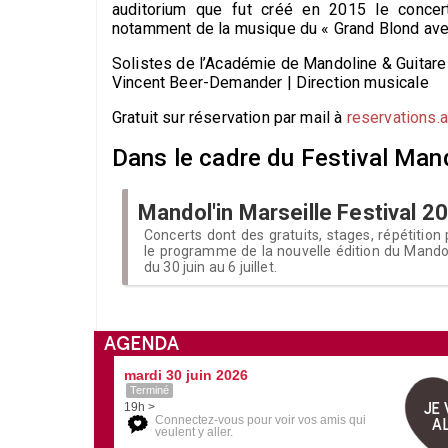
auditorium que fut créé en 2015 le concer
notamment de la musique du « Grand Blond ave
Solistes de l’Académie de Mandoline & Guitare
Vincent Beer-Demander
| Direction musicale
Gratuit sur réservation par mail à
reservations.
Dans le cadre du Festival Mando
Mandol'in Marseille Festival 2
Concerts dont des gratuits, stages, répétition 
le programme de la nouvelle édition du Mandol'
du 30 juin au 6 juillet.
AGENDA
mardi 30 juin 2026
Terminé
JE 
19h >
Connectez-vous pour voir vos amis qui
AL
veulent y aller.