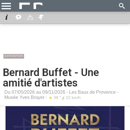
EXPOSITION
Bernard Buffet - Une
amitié d'artistes
Du 07/05/2026 au 09/11/2026 -
Les Baux de Provence
-
Musée Yves Brayer
-
38 °
22 km/h