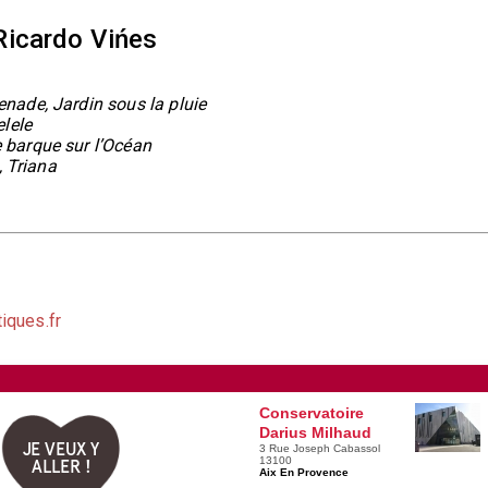
Ricardo Vińes
nade, Jardin sous la pluie
elele
e barque sur l’Océan
, Triana
iques.fr
Conservatoire
Darius Milhaud
JE VEUX Y
3 Rue Joseph Cabassol
13100
ALLER !
Aix En Provence