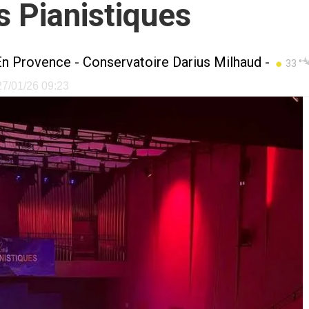
s Pianistiques
En Provence
-
Conservatoire Darius Milhaud
-
33 °
 27/01/26 09:23