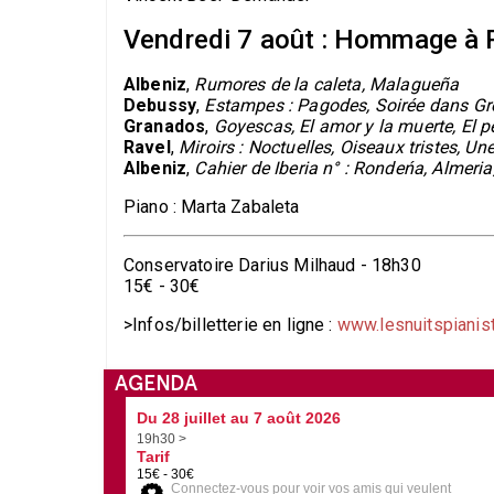
Vendredi 7 août : Hommage à 
Albeniz
,
Rumores de la caleta, Malagueña
Debussy
,
Estampes : Pagodes, Soirée dans Gre
Granados
,
Goyescas, El amor y la muerte, El p
Ravel
,
Miroirs : Noctuelles, Oiseaux tristes, Un
Albeniz
,
Cahier de Iberia n° : Rondeńa, Almeria
Piano : Marta Zabaleta
Conservatoire Darius Milhaud - 18h30
15€ - 30€
>Infos/billetterie en ligne :
www.lesnuitspianist
AGENDA
Du 28 juillet au 7 août 2026
19h30 >
Tarif
15€ - 30€
Connectez-vous pour voir vos amis qui veulent