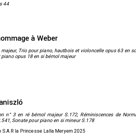
s 44
en hommage à Weber
 majeur, Trio pour piano, hautbois et violoncelle opus 63 en so
et piano opus 18 en si bémol majeur
zaniszló
ion n° 3 en ré bémol majeur S.172, Réminiscences de Norm
.541, Sonate pour piano en si mineur S.178
 de S.A.R la Princesse Lalla Meryem 2025