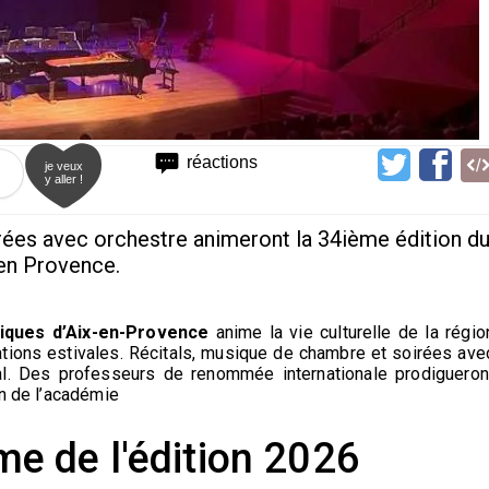
réactions
je veux
y aller !
rées avec orchestre animeront la 34ième édition d
 en Provence.
stiques d’Aix-en-Provence
anime la vie culturelle de la régio
tions estivales. Récitals, musique de chambre et soirées ave
val. Des professeurs de renommée internationale prodigueron
on de l’académie
e de l'édition 2026