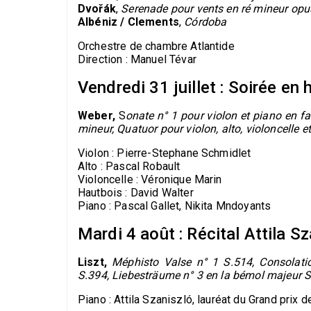
Dvořák
,
Serenade pour vents en ré mineur opu
Albéniz / Clements
,
Córdoba
Orchestre de chambre Atlantide
Direction : Manuel Tévar
Vendredi 31 juillet : Soirée 
Weber,
S
onate n° 1 pour violon et piano en fa
mineur, Quatuor pour violon, alto, violoncelle 
Violon : Pierre-Stephane Schmidlet
Alto : Pascal Robault
Violoncelle : Véronique Marin
Hautbois : David Walter
Piano : Pascal Gallet, Nikita Mndoyants
Mardi 4 août : Récital Attila S
Liszt,
Méphisto Valse n° 1 S.514, Consolat
S.394, Liebesträume n° 3 en la bémol majeur S
Piano : Attila Szaniszló, lauréat du Grand prix