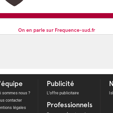
On en parle sur Frequence-sud.fr
'équipe
Publicité
N
i sommes nous ?
L'offre publicitaire
Is
us contacter
Professionnels
ntions légales