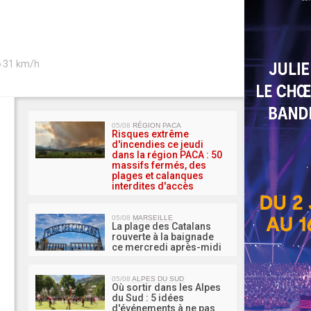
31 km/h
MA 
05/08
RÉGION PACA
Risques extrême
d'incendies ce jeudi
dans la région PACA : 50
massifs fermés, des
plages et calanques
interdites d'accès
05/08
MARSEILLE
La plage des Catalans
rouverte à la baignade
ce mercredi après-midi
05/08
ALPES DU SUD
Où sortir dans les Alpes
du Sud : 5 idées
d'événements à ne pas