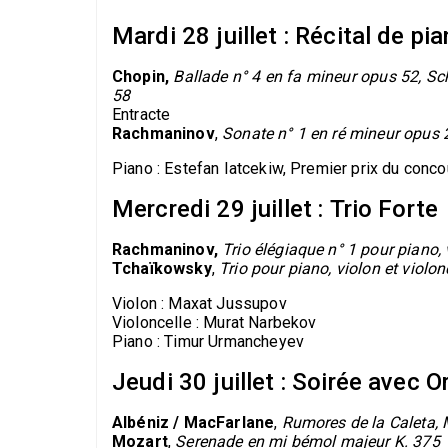
Mardi 28 juillet : Récital de p
Chopin,
Ballade n° 4 en fa mineur opus 52, Sc
58
Entracte
Rachmaninov
,
Sonate n° 1 en ré mineur opus 
Piano : Estefan Iatcekiw, Premier prix du conc
Mercredi 29 juillet : Trio Forte
Rachmaninov,
Trio élégiaque n° 1 pour piano, 
Tchaïkowsky
,
Trio pour piano, violon et violo
Violon : Maxat Jussupov
Violoncelle : Murat Narbekov
Piano : Timur Urmancheyev
Jeudi 30 juillet : Soirée avec 
Albéniz / MacFarlane
,
Rumores de la Caleta, 
Mozart
,
Serenade en mi bémol majeur K. 375