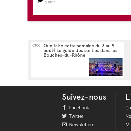
y aller.
Que faire cette semaine du 3 au 9
03/08
août? Le guide des sorties dans les
Bouches-du-Rhône
Suivez-nous
L
Facebook
Qu
Twitter
No
Newsletters
Me