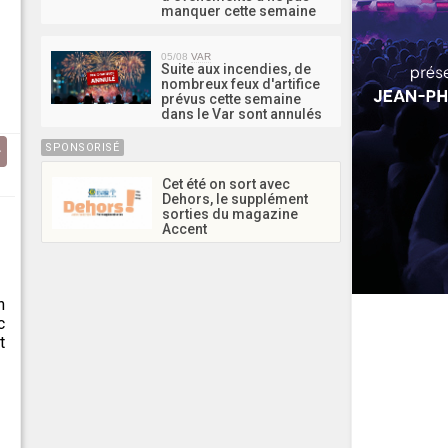
manquer cette semaine
05/08
VAR
Suite aux incendies, de
nombreux feux d'artifice
prévus cette semaine
dans le Var sont annulés
SPONSORISÉ
Cet été on sort avec
Dehors, le supplément
sorties du magazine
u
Accent
n
c
t