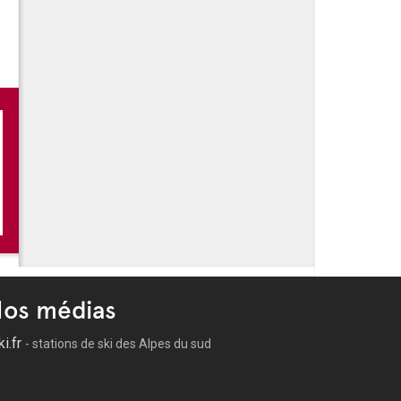
ucelli
ent - Ballet Preljocaj
de paradis
os médias
ki.fr
- stations de ski des Alpes du sud