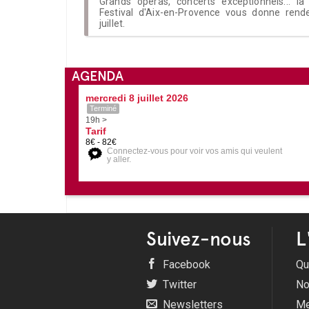
Grands opéras, concerts exceptionnels... la
Festival d'Aix-en-Provence vous donne ren
juillet.
AGENDA
mercredi 8 juillet 2026
Terminé
19h >
Tarif
8€ - 82€
Connectez-vous pour voir vos amis qui veulent
y aller.
Suivez-nous
L
Facebook
Qu
Twitter
No
Newsletters
Me