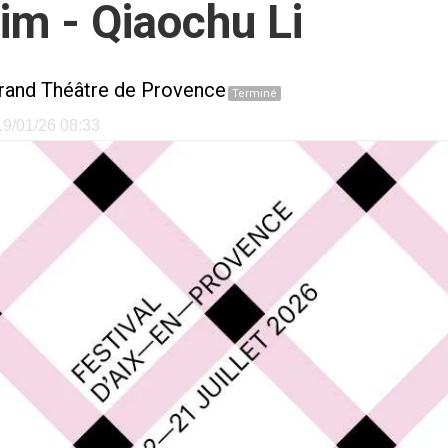
im - Qiaochu Li
rand Théâtre de Provence
Terminé
 19/01/26 08:33