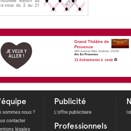
 nouvelle édition du
dez-vous du 2 au 21
Grand Théâtre de
Provence
JE VEUX Y
380 avenue Max Juvénal, 13100
Aix En Provence
ALLER !
33 évènements à venir
28/09/2026 -
Gautier Capuçon & Les Cap
Du 07/10/2026 au 10/10/2026 -
Soulèvem
16/10/2026 -
Chilly Gonzales
Du 03/11/2026 au 05/11/2026 -
Un coin 
Voir tous les évènements
'équipe
Publicité
N
i sommes nous ?
L'offre publicitaire
Is
us contacter
Professionnels
ntions légales