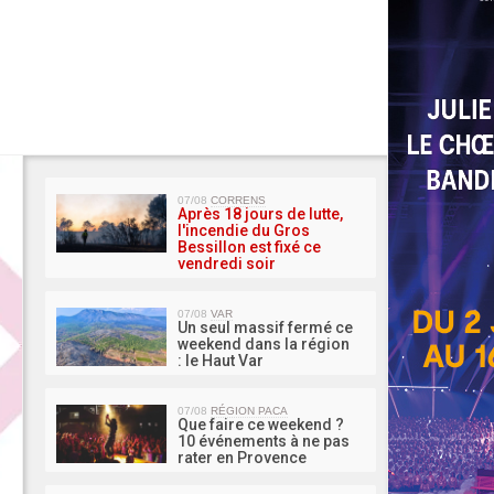
MA 
07/08
CORRENS
Après 18 jours de lutte,
l'incendie du Gros
Bessillon est fixé ce
vendredi soir
07/08
VAR
Un seul massif fermé ce
weekend dans la région
: le Haut Var
07/08
RÉGION PACA
Que faire ce weekend ?
10 événements à ne pas
rater en Provence