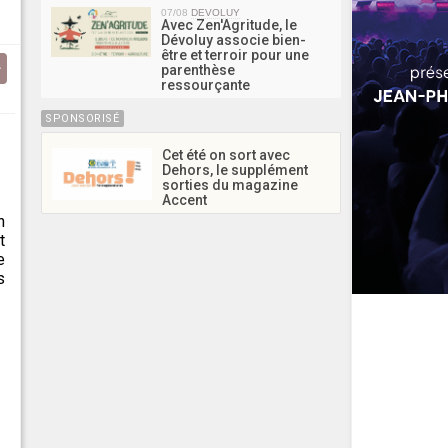
07/08
DEVOLUY
Avec Zen'Agritude, le
Dévoluy associe bien-
être et terroir pour une
parenthèse
ressourçante
SPONSORISÉ
Cet été on sort avec
Dehors, le supplément
sorties du magazine
Accent
n
t
e
s