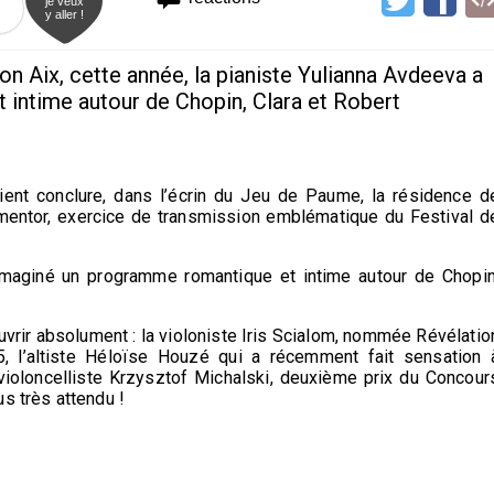
je veux
y aller !
n Aix, cette année, la pianiste Yulianna Avdeeva a
intime autour de Chopin, Clara et Robert
ent conclure, dans l’écrin du Jeu de Paume, la résidence d
 mentor, exercice de transmission emblématique du Festival d
maginé un programme romantique et intime autour de Chopin
uvrir absolument : la violoniste
Iris Scialom
, nommée Révélatio
 l’altiste
Héloïse Houzé
qui a récemment fait sensation 
violoncelliste
Krzysztof Michalski
, deuxième prix du Concour
s très attendu !