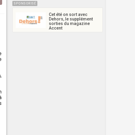
SPONSORISÉ
Cet été on sort avec
Dehors, le supplément
sorties du magazine
Accent
e
e
,
n
à
s