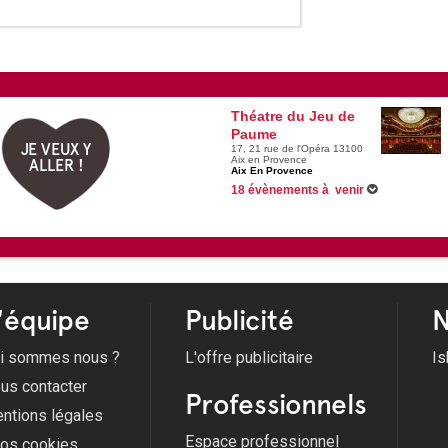
Théatre du Jeu de
Paume
JE VEUX Y
17, 21 rue de l'Opéra 13100
Aix en Provence
ALLER !
Aix En Provence
18 évènements à venir
26/09/2026 -
L'uomo più crudele del mondo
01/10/2026 -
Icaro
Du 14/10/2026 au 15/10/2026 -
Fête des mère
Du 03/11/2026 au 07/11/2026 -
Résurrection
Voir tous les évènements
'équipe
Publicité
N
i sommes nous ?
L'offre publicitaire
Is
us contacter
Professionnels
ntions légales
Espace professionnel
fos cookies