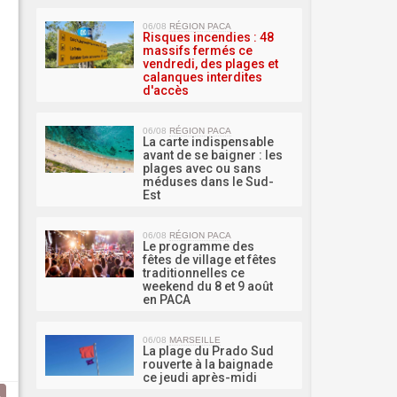
MA 
06/08
RÉGION PACA
Risques incendies : 48
massifs fermés ce
vendredi, des plages et
calanques interdites
d'accès
06/08
RÉGION PACA
La carte indispensable
avant de se baigner : les
plages avec ou sans
méduses dans le Sud-
Est
06/08
RÉGION PACA
Le programme des
fêtes de village et fêtes
traditionnelles ce
weekend du 8 et 9 août
en PACA
06/08
MARSEILLE
La plage du Prado Sud
rouverte à la baignade
ce jeudi après-midi