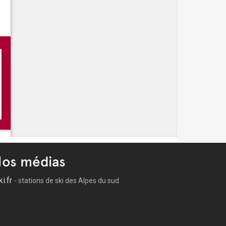
s, dyptique familial
, un cas de conscience
os médias
ki.fr
- stations de ski des Alpes du sud