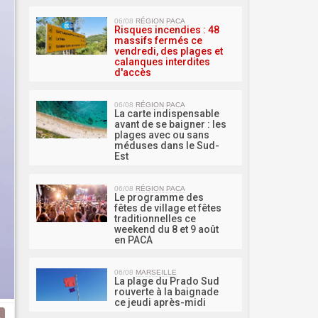
MA 
06/08
RÉGION PACA
Risques incendies : 48
massifs fermés ce
vendredi, des plages et
calanques interdites
d'accès
06/08
RÉGION PACA
La carte indispensable
avant de se baigner : les
plages avec ou sans
méduses dans le Sud-
Est
06/08
RÉGION PACA
Le programme des
fêtes de village et fêtes
traditionnelles ce
weekend du 8 et 9 août
en PACA
06/08
MARSEILLE
La plage du Prado Sud
rouverte à la baignade
ce jeudi après-midi