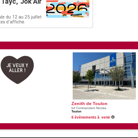
 Tayc, Jok'Air
e du 12 au 25 juillet
tes d'affiche.
JE VEUX Y
ALLER !
Zenith de Toulon
bd Commandant Nicolas
Toulon
6 évènements à venir
06/12/2026 -
Christophe Maé
03/02/2027 -
Les Etoiles du Cirque de Pékin
19/02/2027 -
Redouane Bougheraba - Mon pr
27/03/2027 -
L'âge bête