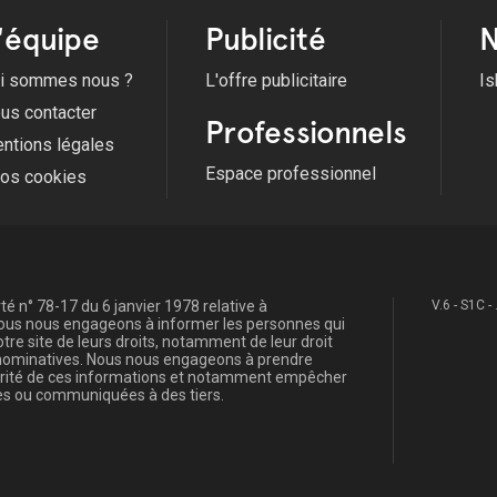
Voir tous les évènements
'équipe
Publicité
N
i sommes nous ?
L'offre publicitaire
Is
us contacter
Professionnels
ntions légales
Espace professionnel
fos cookies
é n° 78-17 du 6 janvier 1978 relative à
V.6 - S1C -
, nous nous engageons à informer les personnes qui
re site de leurs droits, notamment de leur droit
s nominatives. Nous nous engageons à prendre
curité de ces informations et notamment empêcher
s ou communiquées à des tiers.