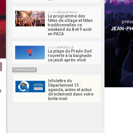
17:23
RÉGION PACA
Le programme des
fêtes de village et fêtes
traditionnelles ce
weekend du 8 et 9 août
en PACA
16:32
MARSEILLE
La plage du Prado Sud
rouverte à la baignade
ce jeudi après-midi
SPONSORISÉ
Infolettre du
Département 13 :
agenda, aides et actus
e
directement dans votre
boîte mail