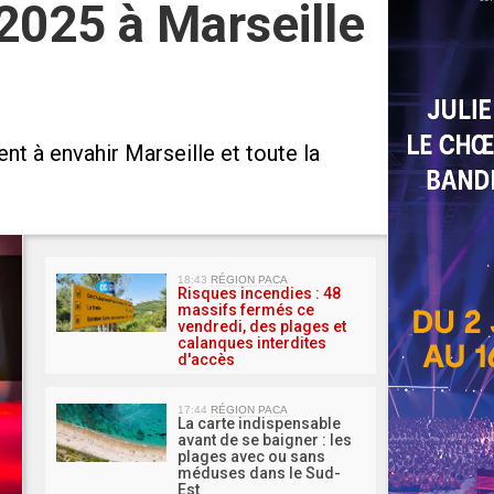
2025 à Marseille
nt à envahir Marseille et toute la
MA 
18:43
RÉGION PACA
Risques incendies : 48
massifs fermés ce
vendredi, des plages et
calanques interdites
d'accès
17:44
RÉGION PACA
La carte indispensable
avant de se baigner : les
plages avec ou sans
méduses dans le Sud-
Est