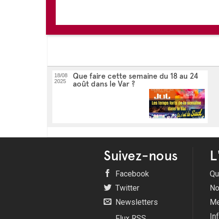
Que faire cette semaine du 18 au 24
18/08
2025
août dans le Var ?
Suivez-nous
L
Facebook
Qu
Twitter
No
Newsletters
Me
In
Flux RSS