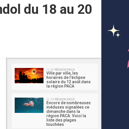
dol du 18 au 20
MA 
11:39
RÉGION PACA
Ville par ville, les
horaires de l'éclipse
solaire du 12 août dans
la région PACA
11:29
RÉGION PACA
Encore de nombreuses
méduses signalées ce
dimanche dans la
région PACA: Voici la
liste des plages
touchées