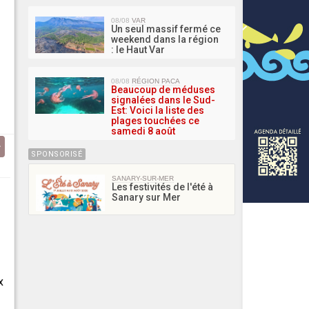
08/08
VAR
Un seul massif fermé ce
weekend dans la région
: le Haut Var
08/08
RÉGION PACA
Beaucoup de méduses
signalées dans le Sud-
Est: Voici la liste des
plages touchées ce
samedi 8 août
SPONSORISÉ
SANARY-SUR-MER
Les festivités de l'été à
Sanary sur Mer
x