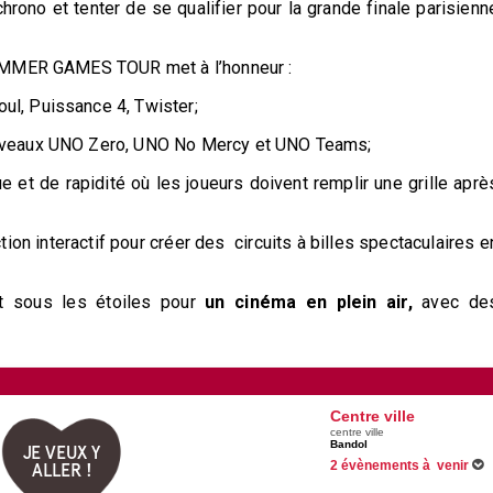
chrono et tenter de se qualifier pour la grande finale parisienn
SUMMER GAMES TOUR met à l’honneur :
ul, Puissance 4, Twister;
uveaux UNO Zero, UNO No Mercy et UNO Teams;
ue et de rapidité où les joueurs doivent remplir une grille aprè
ction interactif pour créer des circuits à billes spectaculaires e
nt sous les étoiles pour
un cinéma en plein air,
avec de
Centre ville
centre ville
Bandol
JE VEUX Y
2 évènements à venir
ALLER !
Du 03/07/2026 au 26/08/2026