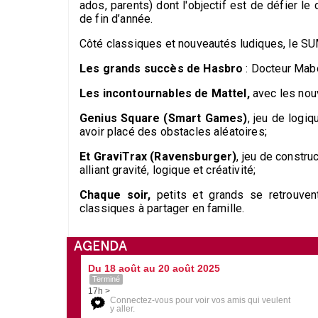
ados, parents) dont l'objectif est de défier le 
de fin d’année.
Côté classiques et nouveautés ludiques, le 
Les grands succès de Hasbro
: Docteur Mabo
Les incontournables de Mattel,
avec les no
Genius Square (Smart Games)
, jeu de logiq
avoir placé des obstacles aléatoires;
Et GraviTrax (Ravensburger)
, jeu de constru
alliant gravité, logique et créativité;
Chaque soir,
petits et grands se retrouve
classiques à partager en famille.
AGENDA
Du 18 août au 20 août 2025
Terminé
17h >
Connectez-vous pour voir vos amis qui veulent
y aller.