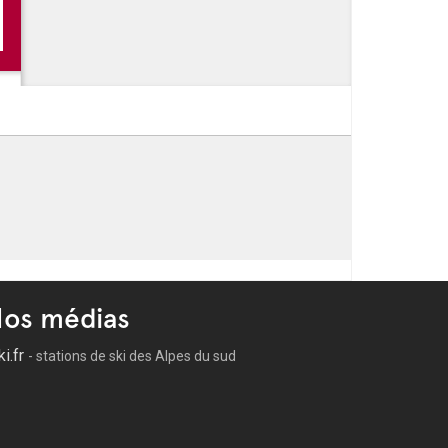
n concert gratuit à Bandol le 9 août
os médias
ki.fr
- stations de ski des Alpes du sud