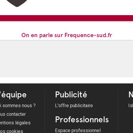
09/08/2026 -
Le groupe Aïoli e
On en parle sur Frequence-sud.fr
'équipe
Publicité
N
i sommes nous ?
L'offre publicitaire
Is
us contacter
Professionnels
ntions légales
Espace professionnel
fos cookies