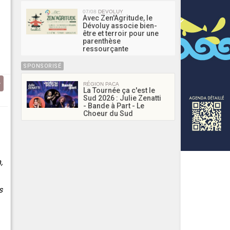
07/08
DEVOLUY
Avec Zen'Agritude, le
Dévoluy associe bien-
être et terroir pour une
parenthèse
ressourçante
SPONSORISÉ
RÉGION PACA
La Tournée ça c'est le
Sud 2026 : Julie Zenatti
- Bande à Part - Le
Choeur du Sud
,
s