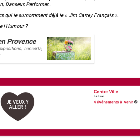
en, Danseur, Performer…
ics qui le surnomment déjà le « Jim Carrey Français ».
de l’Humour ?
 en Provence
expositions, concerts,
.
Centre Ville
Le Luc
JE VEUX Y
4 évènements à venir
ALLER !
Du 03/06/2026 au 29/08/2026
Du 19/06/2026 au 31/08/2026
17/08/2026 -
Soirée Guinguett
29/08/2026 -
La rentrée associ