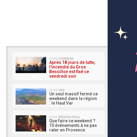
MA 
07/08
CORRENS
Après 18 jours de lutte,
l'incendie du Gros
Bessillon est fixé ce
vendredi soir
07/08
VAR
Un seul massif fermé ce
weekend dans la région
: le Haut Var
07/08
RÉGION PACA
Que faire ce weekend ?
10 événements à ne pas
rater en Provence