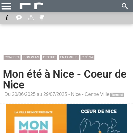
CONCERT
BON PLAN
GRATUIT
EN FAMILLE
CINÉMA
Mon été à Nice - Coeur de
Nice
Du 20/06/2025 au 29/07/2025 -
Nice
-
Centre Ville
Terminé