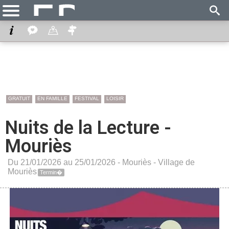
GRATUIT
EN FAMILLE
FESTIVAL
LOISIR
Nuits de la Lecture -
Mouriès
Du 21/01/2026 au 25/01/2026 -
Mouriès
-
Village de
Mouriès
Termin�