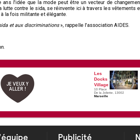
te ans l'idée que la mode peut être un vecteur de changemen
 lutte contre le sida, se réinvente ici à travers les vêtements e
la fois militante et élégante.
 sida et aux discriminations
», rappelle l'association AIDES.
on.
Les
Docks
JE VEUX Y
Village
ALLER !
10 Place
De la Joliette, 13002
Marseille
'équipe
Publicité
N