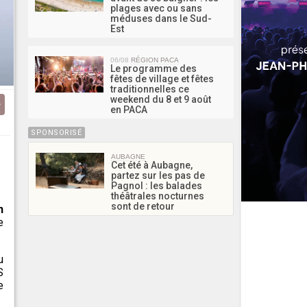
plages avec ou sans
méduses dans le Sud-
Est
06/08
RÉGION PACA
Le programme des
fêtes de village et fêtes
traditionnelles ce
weekend du 8 et 9 août
en PACA
SPONSORISÉ
u
AUBAGNE
Cet été à Aubagne,
partez sur les pas de
Pagnol : les balades
théâtrales nocturnes
sont de retour
n
e
u
S
e