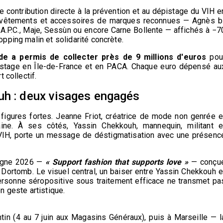
 contribution directe à la prévention et au dépistage du VIH e
 vêtements et accessoires de marques reconnues — Agnès b.
 A.P.C., Maje, Sessùn ou encore Carne Bollente — affichés à −7
pping malin et solidarité concrète.
de a permis de collecter près de 9 millions d'euros
pou
pistage en Île-de-France et en PACA. Chaque euro dépensé au
 collectif.
uh : deux visages engagés
figures fortes. Jeanne Friot, créatrice de mode non genrée e
ine. À ses côtés, Yassin Chekkouh, mannequin, militant e
 VIH, porte un message de déstigmatisation avec une présenc
pagne 2026 —
« Support fashion that supports love »
— conçu
Dortomb. Le visuel central, un baiser entre Yassin Chekkouh e
ersonne séropositive sous traitement efficace ne transmet pa
n geste artistique.
in (4 au 7 juin aux Magasins Généraux), puis à Marseille — l