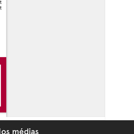
t
t
os médias