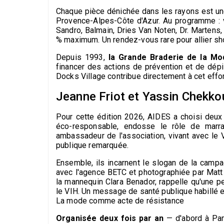
Chaque pièce dénichée dans les rayons est une
Provence-Alpes-Côte d'Azur. Au programme :
Sandro, Balmain, Dries Van Noten, Dr. Martens,
% maximum. Un rendez-vous rare pour allier sho
Depuis 1993,
la Grande Braderie de la Mo
financer des actions de prévention et de dé
Docks Village contribue directement à cet effort
Jeanne Friot et Yassin Chekko
Pour cette édition 2026, AIDES a choisi deux 
éco-responsable, endosse le rôle de marra
ambassadeur de l'association, vivant avec le
publique remarquée.
Ensemble, ils incarnent le slogan de la cam
avec l'agence BETC et photographiée par Matt 
la mannequin Clara Benador, rappelle qu'une p
le VIH. Un message de santé publique habillé e
La mode comme acte de résistance
Organisée deux fois par an
— d'abord à Pant