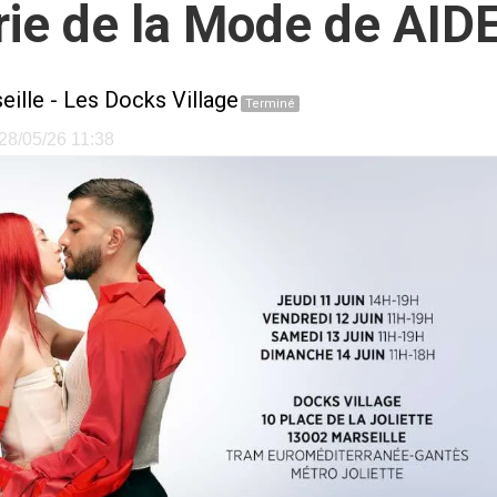
rie de la Mode de AID
eille
-
Les Docks Village
Terminé
 28/05/26 11:38