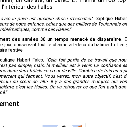
nnier, un caviste, un café... Et même un rooftop
l'intérieur des halles.
t avec le privé est quelque chose d’essentiel.
" explique Huber
eurs de notre enfance, celles que des milliers de Toulonnais on
nt emblématiques, comme ces Halles."
ment des années 30 un temps menacé de disparaître.
E
 le jour, conservant tout le charme art-déco du bâtiment et en 
ire festive.
ouligne Hubert Falco.
"Cela fait partie de ce travail que nou
est pas simple, mais, le meilleur est à venir. La confiance es
’euros dans deux hôtels en cœur de ville. Combien de fois on a p
mercent qui ferment. Vous verrez, mon autre objectif, c’est d
rciale du cœur de ville. Il y a des grandes marques qui von
blème, c’est les Halles. On va retrouver ce que l’on avait dan
né."
ncement