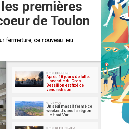
 les premières
coeur de Toulon
ur fermeture, ce nouveau lieu
MA 
07/08
CORRENS
Après 18 jours de lutte,
l'incendie du Gros
Bessillon est fixé ce
vendredi soir
07/08
VAR
Un seul massif fermé ce
weekend dans la région
: le Haut Var
07/08
RÉGION PACA