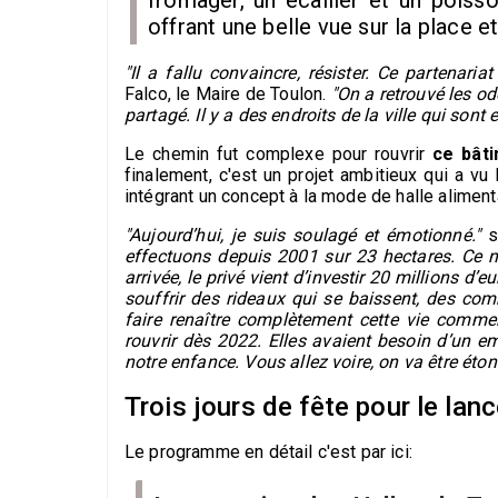
fromager, un écailler et un poisso
offrant une belle vue sur la place et 
"Il a fallu convaincre, résister. Ce partenaria
Falco, le Maire de Toulon.
"On a retrouvé les od
partagé. Il y a des endroits de la ville qui so
Le chemin fut complexe pour rouvrir
ce bâti
finalement, c'est un projet ambitieux qui a vu
intégrant un concept à la mode de halle alimenta
"Aujourd’hui, je suis soulagé et émotionné."
s
effectuons depuis 2001 sur 23 hectares. Ce n’
arrivée, le privé vient d’investir 20 millions d
souffrir des rideaux qui se baissent, des com
faire renaître complètement cette vie comme
rouvrir dès 2022. Elles avaient besoin d’un em
notre enfance. Vous allez voire, on va être éton
Trois jours de fête pour le la
Le programme en détail c'est par ici: