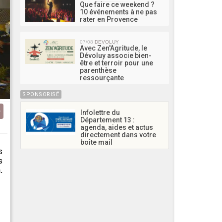
Que faire ce weekend ?
10 événements à ne pas
rater en Provence
07/08
DEVOLUY
Avec Zen'Agritude, le
Dévoluy associe bien-
être et terroir pour une
parenthèse
ressourçante
SPONSORISÉ
Infolettre du
Département 13 :
agenda, aides et actus
directement dans votre
boîte mail
s
s
.