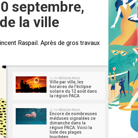
10 septembre,
e la ville
incent Raspail. Après de gros travaux
MA 
11:39
RÉGION PACA
Ville par ville, les
horaires de l'éclipse
solaire du 12 août dans
la région PACA
11:29
RÉGION PACA
Encore de nombreuses
méduses signalées ce
dimanche dans la
région PACA: Voici la
liste des plages
touchées