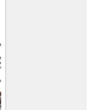
t
t
s
i
s