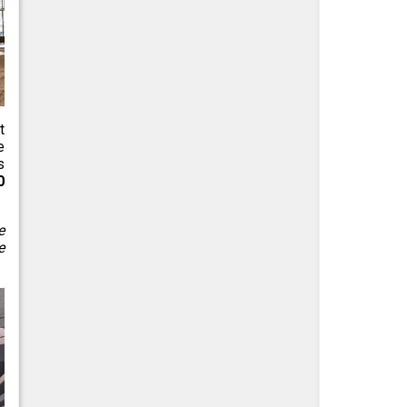
t
e
s
0
e
e