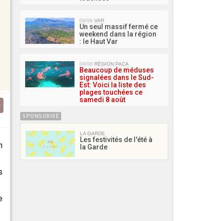
08/08
VAR
Un seul massif fermé ce
weekend dans la région
: le Haut Var
08/08
RÉGION PACA
Beaucoup de méduses
signalées dans le Sud-
Est: Voici la liste des
plages touchées ce
samedi 8 août
SPONSORISÉ
LA GARDE
Les festivités de l'été à
n
la Garde
s
e