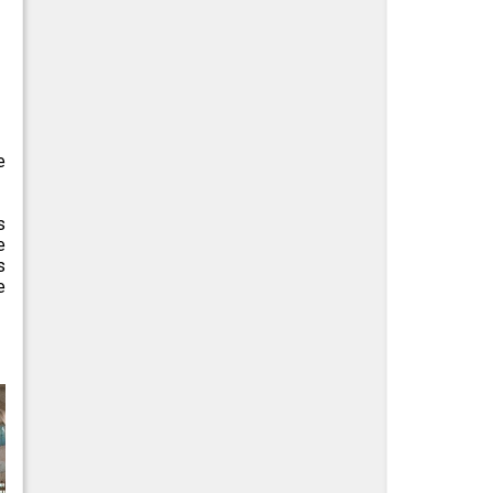
e
s
e
s
e