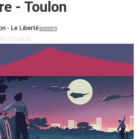
re - Toulon
on
-
Le Liberté
Termin�
 30/12/25 09:32