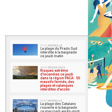
MA 
10:42
MARSEILLE
La plage du Prado Sud
interdite à la baignade
ce jeudi matin
05/08
RÉGION PACA
Risques extrême
d'incendies ce jeudi
dans la région PACA : 50
massifs fermés, des
plages et calanques
interdites d'accès
05/08
MARSEILLE
La plage des Catalans
rouverte à la baignade
ce mercredi après-midi