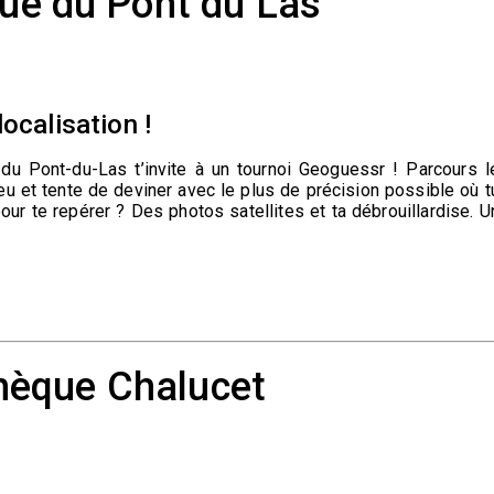
ue du Pont du Las
localisation !
 du Pont-du-Las t’invite à un tournoi Geoguessr ! Parcours l
eu et tente de deviner avec le plus de précision possible où t
ur te repérer ? Des photos satellites et ta débrouillardise. U
hèque Chalucet