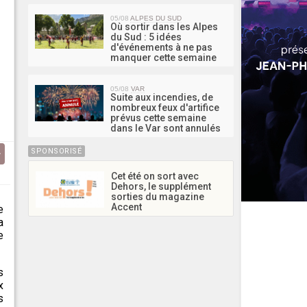
05/08
ALPES DU SUD
Où sortir dans les Alpes
du Sud : 5 idées
d'événements à ne pas
manquer cette semaine
05/08
VAR
Suite aux incendies, de
nombreux feux d'artifice
prévus cette semaine
dans le Var sont annulés
SPONSORISÉ
Cet été on sort avec
Dehors, le supplément
sorties du magazine
Accent
e
a
e
s
x
s