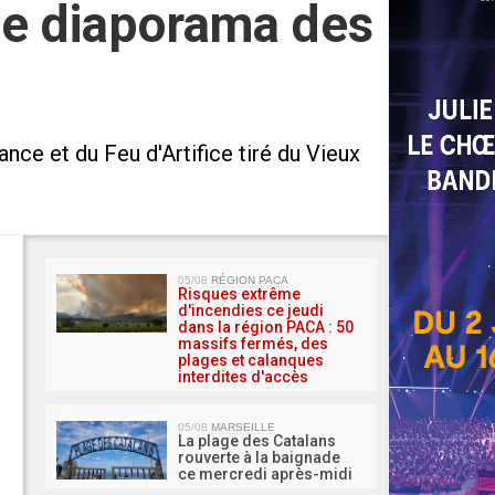
: le diaporama des
ance et du Feu d'Artifice tiré du Vieux
MA 
05/08
RÉGION PACA
Risques extrême
d'incendies ce jeudi
dans la région PACA : 50
massifs fermés, des
plages et calanques
interdites d'accès
05/08
MARSEILLE
La plage des Catalans
rouverte à la baignade
ce mercredi après-midi