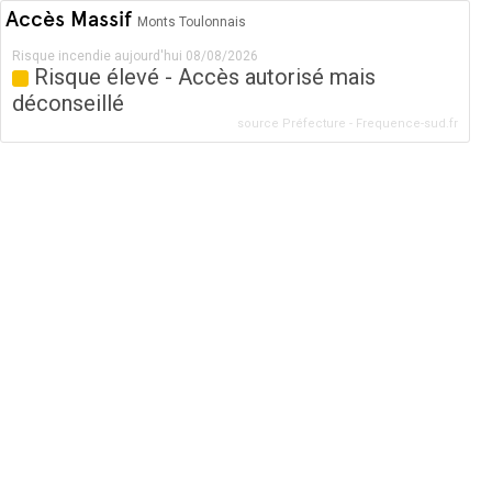
Accès Massif
Monts Toulonnais
Risque incendie aujourd'hui 08/08/2026
Risque élevé - Accès autorisé mais
déconseillé
source Préfecture - Frequence-sud.fr