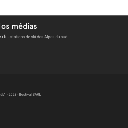
os médias
ki.fr
- stations de ski des Alpes du sud
 .db1 - 2023 - Ifestival SARL