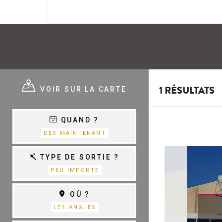
E ?
VOIR SUR LA CARTE
1 RÉSULTATS
QUAND ?
E
VARIÉTÉ,
DÈS MAINTENANT
CHANSON &
COM.MUSICALES
E
TYPE DE SORTIE ?
PEU IMPORTE
THÉÂTRE
OÙ ?
S
D
LES ANGLES