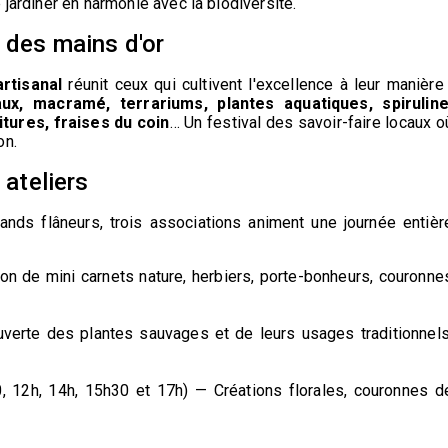
 jardiner en harmonie avec la biodiversité.
é des mains d'or
rtisanal
réunit ceux qui cultivent l'excellence à leur manière 
aux, macramé, terrariums, plantes aquatiques, spiruline
tures, fraises du coin
… Un festival des savoir-faire locaux o
on.
 ateliers
ds flâneurs, trois associations animent une journée entièr
on de mini carnets nature, herbiers, porte-bonheurs, couronne
erte des plantes sauvages et de leurs usages traditionnels
, 12h, 14h, 15h30 et 17h) — Créations florales, couronnes d