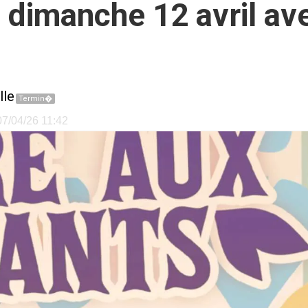
 dimanche 12 avril av
lle
Termin�
 07/04/26 11:42