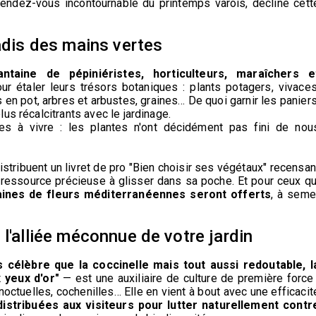
 rendez-vous incontournable du printemps varois, décliné cett
radis des mains vertes
ntaine de pépiniéristes, horticulteurs, maraîchers e
ur étaler leurs trésors botaniques : plants potagers, vivaces
 en pot, arbres et arbustes, graines… De quoi garnir les paniers
us récalcitrants avec le jardinage.
les à vivre : les plantes n'ont décidément pas fini de nou
 distribuent un livret de pro "Bien choisir ses végétaux" recensan
ressource précieuse à glisser dans sa poche. Et pour ceux qu
aines de fleurs méditerranéennes seront offerts
, à seme
 l'alliée méconnue de votre jardin
 célèbre que la coccinelle mais tout aussi redoutable, l
yeux d'or"
— est une auxiliaire de culture de première force 
noctuelles, cochenilles… Elle en vient à bout avec une efficacit
istribuées aux visiteurs pour lutter naturellement contr