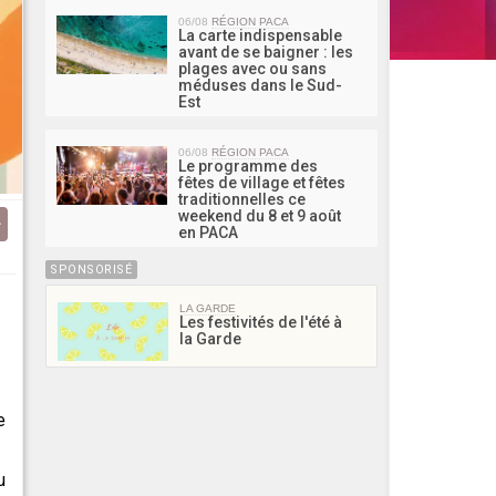
06/08
RÉGION PACA
La carte indispensable
avant de se baigner : les
plages avec ou sans
méduses dans le Sud-
Est
06/08
RÉGION PACA
Le programme des
fêtes de village et fêtes
traditionnelles ce
weekend du 8 et 9 août
en PACA
SPONSORISÉ
LA GARDE
Les festivités de l'été à
la Garde
e
u