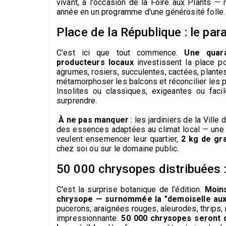
vivant, à l'occasion de la Foire aux Plants —
année en un programme d'une générosité folle.
Place de la République : le pa
C'est ici que tout commence.
Une quara
producteurs locaux
investissent la place po
agrumes, rosiers, succulentes, cactées, plantes
métamorphoser les balcons et réconcilier les pl
Insolites ou classiques, exigeantes ou faci
surprendre.
À ne pas manquer
: les jardiniers de la Ville
des essences adaptées au climat local — une 
veulent ensemencer leur quartier,
2 kg de gr
chez soi ou sur le domaine public.
50 000 chrysopes distribuées :
C'est la surprise botanique de l'édition.
Moins
chrysope — surnommée la "demoiselle aux 
pucerons, araignées rouges, aleurodes, thrips, 
impressionnante.
50 000 chrysopes seront d