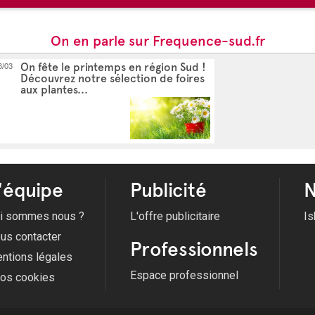
On en parle sur Frequence-sud.fr
On fête le printemps en région Sud !
3/03
Découvrez notre sélection de foires
aux plantes...
'équipe
Publicité
N
i sommes nous ?
L'offre publicitaire
Is
us contacter
Professionnels
ntions légales
Espace professionnel
fos cookies