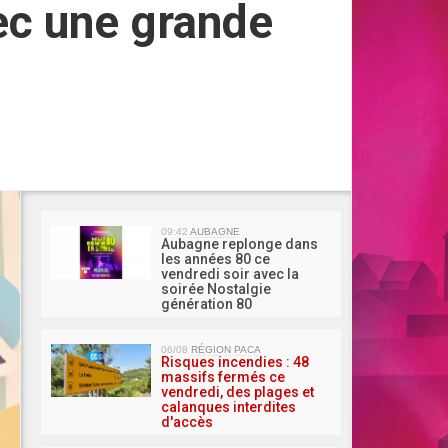
ec une grande
MA 
09:42
AUBAGNE
Aubagne replonge dans
les années 80 ce
vendredi soir avec la
soirée Nostalgie
génération 80
06/08
RÉGION PACA
Risques incendies : 48
massifs fermés ce
vendredi, des plages et
calanques interdites
d'accès