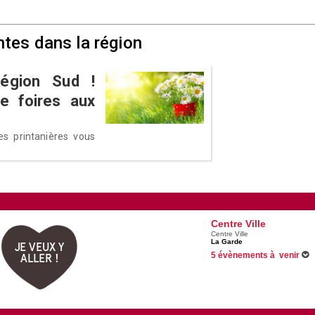
ntes dans la région
égion Sud !
e foires aux
es printanières vous
Centre Ville
Centre Ville
La Garde
JE VEUX Y
5 évènements à venir
ALLER !
Du 05/06/2026 au 31/08/2026
Du 09/07/2026 au 13/08/2026
11/08/2026 -
Du silence à la 
Débarquement de Provence et 
12/08/2026 -
La Compagnie Cr
Voir tous les évènements