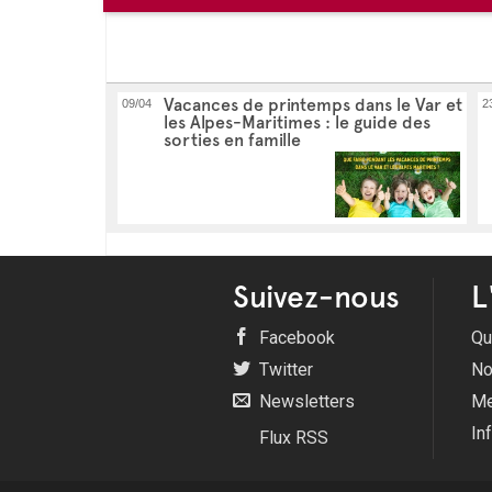
Vacances de printemps dans le Var et
09/04
2
les Alpes-Maritimes : le guide des
sorties en famille
Suivez-nous
L
Facebook
Qu
Twitter
No
Newsletters
Me
In
Flux RSS