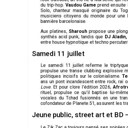
du trip-hop.
Vaudou Game
prend ensuite l
Solo, chanteur masqué originaire du To
musiciens citoyens du monde pour une h
bannière barcelonaise.
Aux platines,
Sharouh
propose une plong
synthés acid punk, tandis que
DJ Aladin,
entre house hypnotique et techno percutan
Samedi 11 juillet
Le samedi 11 juillet referme le triptyqu
propulse une transe clubbing explosive mê
politiques incisifs sur le colonialisme.
Tem
ans un pont incandescent entre rock, raï 
Love
. Et pour clore l'édition 2026,
Afrotr
rituel, propulse ce qu'il baptise lui-mêm
vocales du Tchad fusionnés en une tran
cofondateur de Planete.51, assurent les tra
Jeune public, street art et BD 
Le Zik Zac a toujours pensé ses soirées 