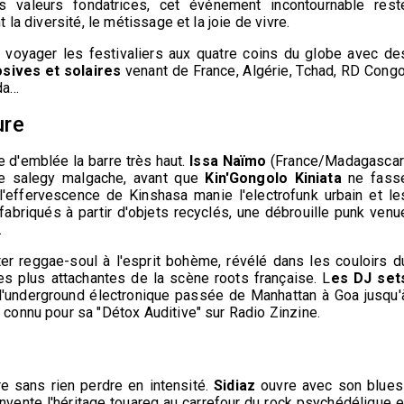
s valeurs fondatrices, cet événement incontournable rest
t la diversité, le métissage et la joie de vivre.
 voyager les festivaliers aux quatre coins du globe avec de
osives et solaires
venant de France, Algérie, Tchad, RD Congo
da…
ure
ce d'emblée la barre très haut.
Issa Naïmo
(France/Madagascar
de salegy malgache, avant que
Kin'Gongolo Kiniata
ne fass
l'effervescence de Kinshasa manie l'electrofunk urbain et le
fabriqués à partir d'objets recyclés, une débrouille punk venu
.
er reggae-soul à l'esprit bohème, révélé dans les couloirs d
es plus attachantes de la scène roots française. L
es DJ set
l'underground électronique passée de Manhattan à Goa jusqu'
in connu pour sa "Détox Auditive" sur Radio Zinzine.
e sans rien perdre en intensité.
Sidiaz
ouvre avec son blues
éinvente l'héritage touareg au carrefour du rock psychédélique e