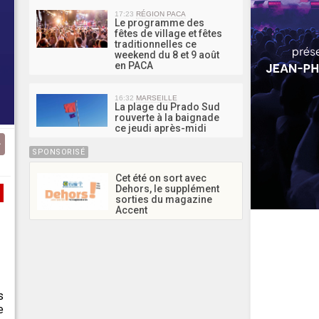
17:23
RÉGION PACA
Le programme des
fêtes de village et fêtes
traditionnelles ce
weekend du 8 et 9 août
en PACA
16:32
MARSEILLE
La plage du Prado Sud
rouverte à la baignade
ce jeudi après-midi
SPONSORISÉ
Cet été on sort avec
Dehors, le supplément
sorties du magazine
Accent
s
e