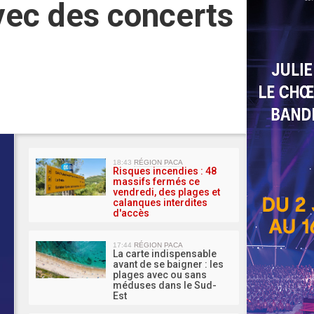
vec des concerts
MA 
18:43
RÉGION PACA
Risques incendies : 48
massifs fermés ce
vendredi, des plages et
calanques interdites
d'accès
17:44
RÉGION PACA
La carte indispensable
avant de se baigner : les
plages avec ou sans
méduses dans le Sud-
Est