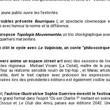
jeune public ouvre les festivités.
Troubles présente
Bourriques !
,
un spectacle clownesque e
e avec humour la norme et la différence.
s propose
Topologie Mouvementée
, un trio chorégraphique ave
uartiers marseillais.
û clôt le cycle avec
Le Valpiniste
, un conte "philosocirque
ivers anime un espace street art
avec des sessions de liv
istes régionaux : Michael Viviani (La Ciotat), maître de la po
affeur au réalisme sensible nourri de hip-hop ; et Manar, artist
eille, dont le trait capture avec précision les expression
isées lors des précédentes éditions est également visible su
rt,
l'autrice-illustratrice Sophie Guerrive investit le festiva
n grand format dans l'esprit "Où est Charlie ?" mettant en scèn
Crocus
et
Le Club des Amis
, parues aux éditions 2042. Un