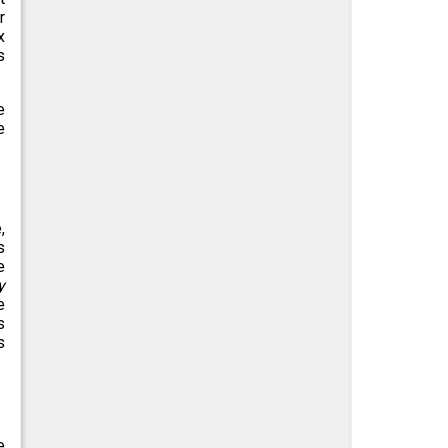
r
x
s
e
e
,
s
e
y
e
s
s
e