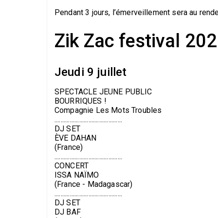
Pendant 3 jours, l’émerveillement sera au rend
Zik Zac festival 20
Jeudi 9 juillet
SPECTACLE JEUNE PUBLIC
BOURRIQUES !
Compagnie Les Mots Troubles
............................................
DJ SET
ÈVE DAHAN
(France)
............................................
CONCERT
ISSA NAÏMO
(France - Madagascar)
............................................
DJ SET
DJ BAF