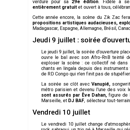
verdure pour sa
29e édition
. Fidèle à se
entièrement gratuit
et ouvert à tous, célébran
Cette année encore, la scène du Zik Zac fera
propositions artistiques audacieuses, expl
Madagascar, Espagne, Allemagne, Brésil, Cana
Jeudi 9 juillet : soirée d'ouvert
Le jeudi 9 juillet, la soirée d'ouverture pla
ouvre le bal avec son Afro-RnB teinté 
exploser la scène : ce collectif né dans 
chants en lingala depuis des instruments 
de RD Congo qui n'en finit pas de stupéfier
La soirée se clôt avec
Vanupié,
songwrit
métro parisien et devenu l'une des voix l
sont assurés par Ève Dahan,
figure de 
Marseille, et
DJ BAF
, sélecteur tout-terra
Vendredi 10 juillet
Le vendredi 10 juillet change d'atmosphèr
rock sahraoui, un trio né à Marseille qui r