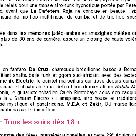
e relais pour une transe afro-funk hypnotique portée par Pete
go, avant que
La Cafetera Roja
ne conclue en beauté : si
eure de hip-hop multilingue, de cumbia et de trip-hop sou
ée dans les mémoires judéo-arabes et amazighes mêlées d
plus de 30 ans de carrière, assure un closing de haute volé
te.
e en fanfare.
Da Cruz
, chanteuse brésilienne basée à Berne
lant shatta, baile funk et gqom sud-africain, avec des texte
enik Electric
, le quintet marseillais qui tisse depuis quinz
oranais et chaâbi algérois, défend son dernier album
Habibi M
onix
, le guitariste tchadien Caleb Rimtobaye sous son casqu
e la « Saharan Electro » : amapiano, afro house et tradition
se mystique et panafricaine.
M.E.A et Zakir,
DJ marseillai
nsitions sur le dancefloor.
—
Tous les soirs dès 18h
e
comme des fêtes intergénérationnelles, et cette 29
édition n