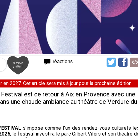
réactions
je veux
y aller !
 en 2027. Cet article sera mis à jour pour la prochaine édition.
ac Festival est de retour à Aix en Provence avec une
 dans une chaude ambiance au théâtre de Verdure du
FESTIVA
L s’impose comme l’un des rendez-vous culturels le
 2026
, le festival investira le parc Gilbert Vilers et son théâtre d