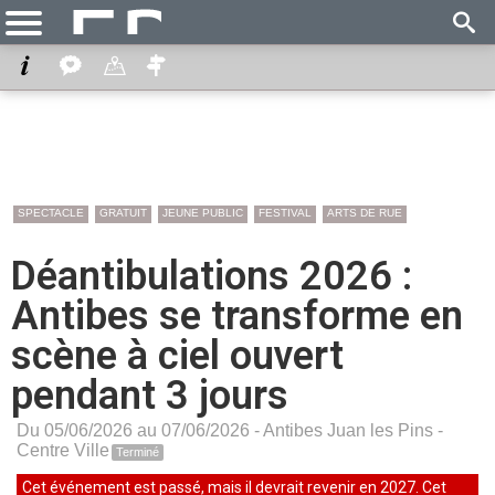
SPECTACLE
GRATUIT
JEUNE PUBLIC
FESTIVAL
ARTS DE RUE
Déantibulations 2026 :
Antibes se transforme en
scène à ciel ouvert
pendant 3 jours
Du 05/06/2026 au 07/06/2026 -
Antibes Juan les Pins
-
Centre Ville
Terminé
Cet événement est passé, mais il devrait revenir en 2027. Cet