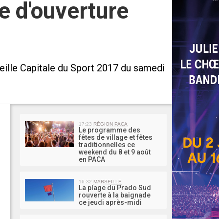
e d'ouverture
seille Capitale du Sport 2017 du samedi
MA 
17:23
RÉGION PACA
Le programme des
fêtes de village et fêtes
traditionnelles ce
weekend du 8 et 9 août
en PACA
16:32
MARSEILLE
La plage du Prado Sud
rouverte à la baignade
ce jeudi après-midi