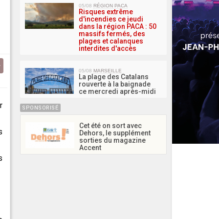
05/08
RÉGION PACA
Risques extrême
d'incendies ce jeudi
dans la région PACA : 50
massifs fermés, des
plages et calanques
interdites d'accès
05/08
MARSEILLE
La plage des Catalans
rouverte à la baignade
ce mercredi après-midi
r
SPONSORISÉ
Cet été on sort avec
s
Dehors, le supplément
sorties du magazine
Accent
s