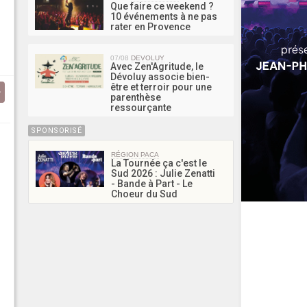
Que faire ce weekend ?
10 événements à ne pas
rater en Provence
07/08
DEVOLUY
Avec Zen'Agritude, le
Dévoluy associe bien-
être et terroir pour une
parenthèse
ressourçante
SPONSORISÉ
RÉGION PACA
La Tournée ça c'est le
Sud 2026 : Julie Zenatti
- Bande à Part - Le
Choeur du Sud