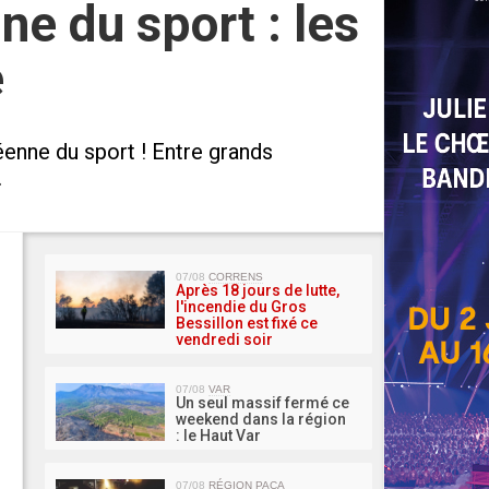
e du sport : les
e
enne du sport ! Entre grands
.
MA 
07/08
CORRENS
Après 18 jours de lutte,
l'incendie du Gros
Bessillon est fixé ce
vendredi soir
07/08
VAR
Un seul massif fermé ce
weekend dans la région
: le Haut Var
07/08
RÉGION PACA